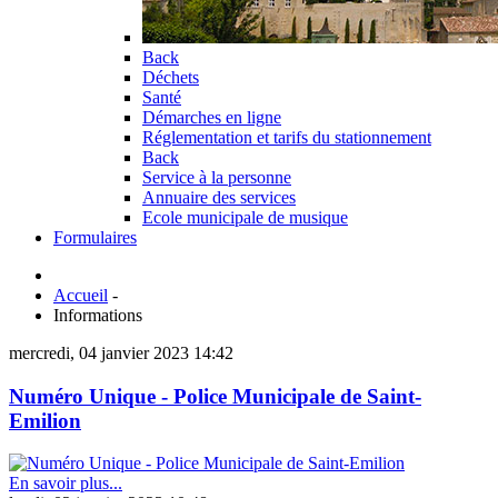
Back
Déchets
Santé
Démarches en ligne
Réglementation et tarifs du stationnement
Back
Service à la personne
Annuaire des services
Ecole municipale de musique
Formulaires
Accueil
-
Informations
mercredi, 04 janvier 2023 14:42
Numéro Unique - Police Municipale de Saint-
Emilion
En savoir plus...