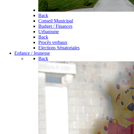
Back
Conseil Municipal
Budget / Finances
Urbanisme
Back
Procès verbaux
Elections Sénatoriales
Enfance / Jeunesse
Back