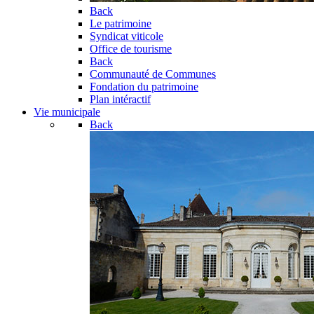
Back
Le patrimoine
Syndicat viticole
Office de tourisme
Back
Communauté de Communes
Fondation du patrimoine
Plan intéractif
Vie municipale
Back