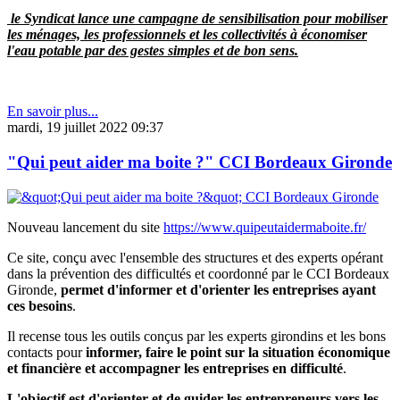
le Syndicat lance une campagne de sensibilisation pour mobiliser
les ménages, les professionnels et les collectivités à économiser
l'eau potable par des gestes simples et de bon sens.
En savoir plus...
mardi, 19 juillet 2022 09:37
"Qui peut aider ma boite ?" CCI Bordeaux Gironde
Nouveau lancement du site
https://www.quipeutaidermaboite.fr/
Ce site, conçu avec l'ensemble des structures et des experts opérant
dans la prévention des difficultés et coordonné par le CCI Bordeaux
Gironde,
permet d'informer et d'orienter les entreprises ayant
ces besoins
.
Il recense tous les outils conçus par les experts girondins et les bons
contacts pour
informer, faire le point sur la situation économique
et financière et accompagner les entreprises en difficulté
.
L'objectif est d'orienter et de guider les entrepreneurs vers les