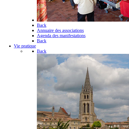
Back
Annuaire des associations
Agenda des manifestations
Back
Vie pratique
Back