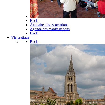
Back
Annuaire des associations
Agenda des manifestations
Back
Vie pratique
Back