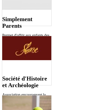
Simplement
Parents
Permet d'offrir aux enfants des
sorties pédagogiques et pleins
d'autres activités.
Société d'Histoire
et Archéologie
Association encourageant la
diffusion de la connaissance du
patrimoine historique et
archéologique de Saint-Emilion