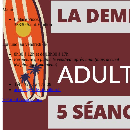
Mairie :
6 place Pioceau
33330 Saint-Emilion
Du lundi au vendredi de
8h30 à 12h et de 13h30 à 17h
Fermeture au public le vendredi après-midi (mais accueil
téléphonique maintenu)
Tél : 05 57 24 72 09
accueil@ville-stemilion.fr
> Portail Associations