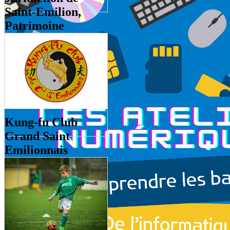
Saint-Emilion,
Patrimoine
Mondial de
l'Humanité
Gère le patrimoine inscrit à
l'UNESCO.
Kung-fu Club
Grand Saint
Emilionnais
Apprentissage et pratique du
Kung-ku (art martial chinois)