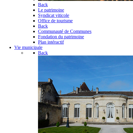
Back
Le patrimoine
Syndicat viticole
Office de tourisme
Back
Communauté de Communes
Fondation du patrimoine
Plan intéractif
Vie municipale
Back