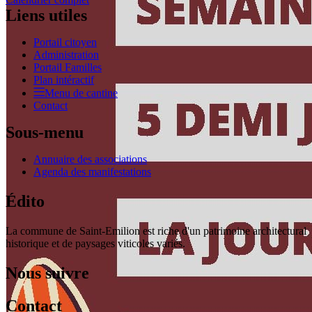
Liens utiles
Portail citoyen
Administration
Portail Familles
Plan intéractif
Menu de cantine
Contact
Sous-menu
Annuaire des associations
Agenda des manifestations
Édito
La commune de Saint-Emilion est riche d'un patrimoine architectural
historique et de paysages viticoles variés.
Nous suivre
Contact