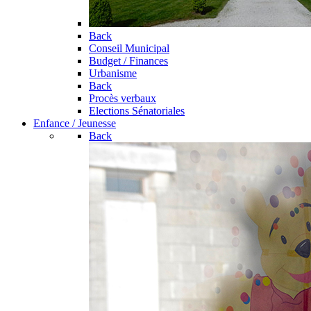
Back
Conseil Municipal
Budget / Finances
Urbanisme
Back
Procès verbaux
Elections Sénatoriales
Enfance / Jeunesse
Back