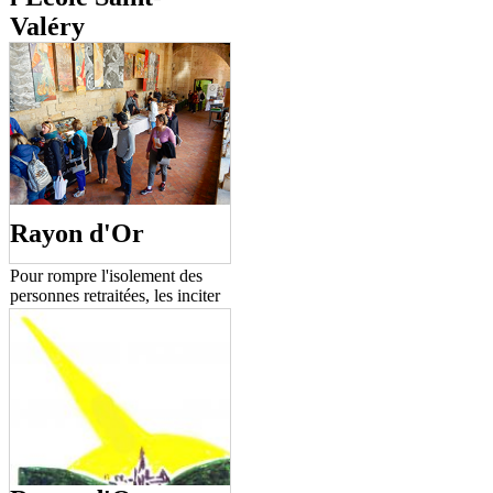
Valéry
Rassemblement concernant les
débats éducatifs et scolaires.
Rayon d'Or
Pour rompre l'isolement des
personnes retraitées, les inciter
à continuer à s'intéresser au
monde et aux autres, leur
apporter secours physique mais
aussi assistance morale pour
aider à assumer les adversités
de la vie quotidienne, leur
permettre de découvrir de
nouveaux horizons et
rencontrer des gens différents.