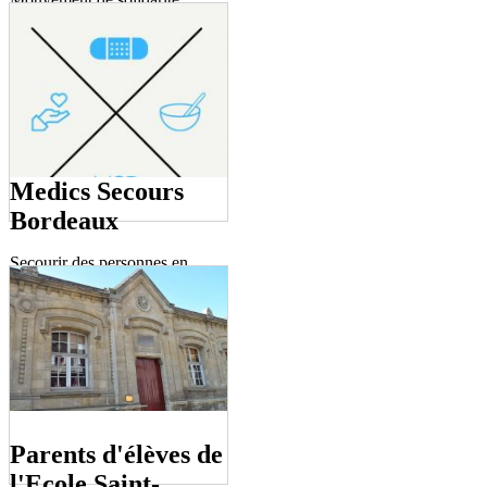
envers les jeunes, les
handicapés ou encore les
personnes âgées.
Medics Secours
Bordeaux
Secourir des personnes en
détresse physique en pratiquant
les gestes de secours ou d'aide
sociale
Parents d'élèves de
l'Ecole Saint-