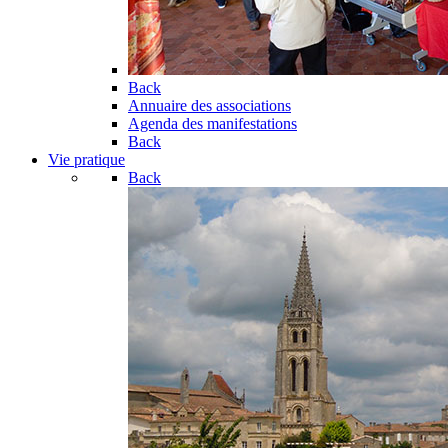
Back
Annuaire des associations
Agenda des manifestations
Back
Vie pratique
Back