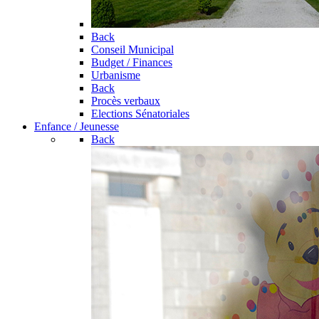
Back
Conseil Municipal
Budget / Finances
Urbanisme
Back
Procès verbaux
Elections Sénatoriales
Enfance / Jeunesse
Back