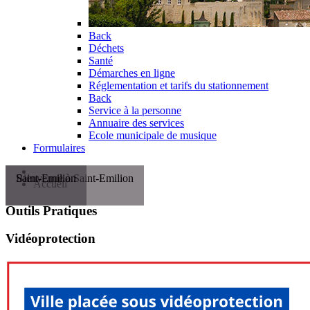
Back
Déchets
Santé
Démarches en ligne
Réglementation et tarifs du stationnement
Back
Service à la personne
Annuaire des services
Ecole municipale de musique
Formulaires
Bienvenue à Saint-Emilion
Saint-Emilion
Accueil
Outils
Pratiques
Vidéoprotection