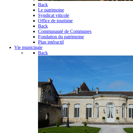
Back
Le patrimoine
Syndicat viticole
Office de tourisme
Back
Communauté de Communes
Fondation du patrimoine
Plan intéractif
Vie municipale
Back