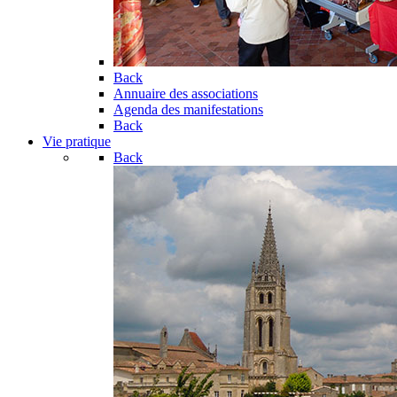
Back
Annuaire des associations
Agenda des manifestations
Back
Vie pratique
Back