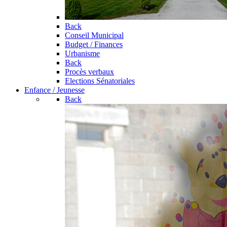
Back
Conseil Municipal
Budget / Finances
Urbanisme
Back
Procès verbaux
Elections Sénatoriales
Enfance / Jeunesse
Back