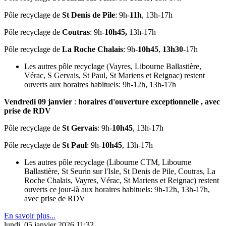
Pôle recyclage de
St Denis de Pile
: 9h-
11h
, 13h-17h
Pôle recyclage de
Coutras
: 9h-
10h45,
13h-17h
Pôle recyclage de
La Roche Chalais
: 9h-
10h45
,
13h30
-17h
Les autres pôle recyclage (Vayres, Libourne Ballastière,
Vérac, S Gervais, St Paul, St Mariens et Reignac) restent
ouverts aux horaires habituels: 9h-12h, 13h-17h
Vendredi 09 janvier
:
horaires d'ouverture exceptionnelle , avec
prise de RDV
Pôle recyclage de
St Gervais
: 9h-
10h45
, 13h-17h
Pôle recyclage de
St Paul
: 9h-
10h45
, 13h-17h
Les autres pôle recyclage (Libourne CTM, Libourne
Ballastière, St Seurin sur l'Isle, St Denis de Pile, Coutras, La
Roche Chalais, Vayres, Vérac, St Mariens et Reignac) restent
ouverts ce jour-là aux horaires habituels: 9h-12h, 13h-17h,
avec prise de RDV
En savoir plus...
lundi, 05 janvier 2026 11:32