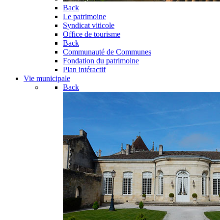
Back
Le patrimoine
Syndicat viticole
Office de tourisme
Back
Communauté de Communes
Fondation du patrimoine
Plan intéractif
Vie municipale
Back