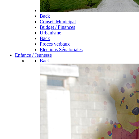
Back
Conseil Municipal
Budget / Finances
Urbanisme
Back
Procès verbaux
Elections Sénatoriales
Enfance / Jeunesse
Back