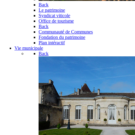
Back
Le patrimoine
Syndicat viticole
Office de tourisme
Back
Communauté de Communes
Fondation du patrimoine
Plan intéractif
Vie municipale
Back