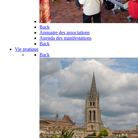
Back
Annuaire des associations
Agenda des manifestations
Back
Vie pratique
Back