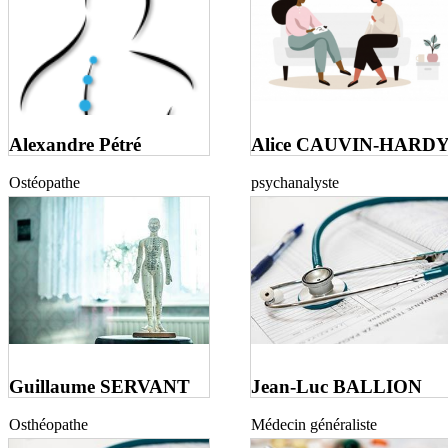
Alexandre Pétré
Alice CAUVIN-HARD
Ostéopathe
psychanalyste
consultation au cabinet et à
domicile du lundi au samedi
de 8h à 21h uniquement sur
rdv
Guillaume SERVANT
Jean-Luc BALLION
Osthéopathe
Médecin généraliste