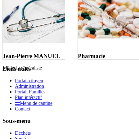
Jean-Pierre MANUEL
Pharmacie
Médecin généraliste
Liens utiles
Portail citoyen
Administration
Portail Familles
Plan intéractif
Menu de cantine
Contact
Sous-menu
Déchets
Santé