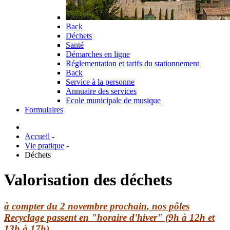
Back
Déchets
Santé
Démarches en ligne
Réglementation et tarifs du stationnement
Back
Service à la personne
Annuaire des services
Ecole municipale de musique
Formulaires
Accueil
-
Vie pratique
-
Déchets
Valorisation des déchets
à compter du 2 novembre prochain, nos pôles
Recyclage passent en "horaire d'hiver" (9h à 12h et
13h à 17h)