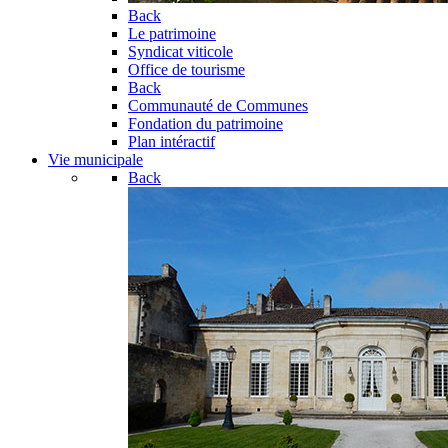
Back
Le patrimoine
Syndicat viticole
Office de tourisme
Back
Communauté de Communes
Fondation du patrimoine
Plan intéractif
Vie municipale
Back