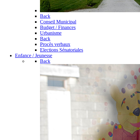
Back
Conseil Municipal
Budget / Finances
Urbanisme
Back
Procès verbaux
Elections Sénatoriales
Enfance / Jeunesse
Back