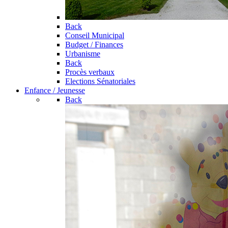
Back
Conseil Municipal
Budget / Finances
Urbanisme
Back
Procès verbaux
Elections Sénatoriales
Enfance / Jeunesse
Back