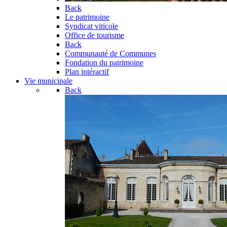
Back
Le patrimoine
Syndicat viticole
Office de tourisme
Back
Communauté de Communes
Fondation du patrimoine
Plan intéractif
Vie municipale
Back