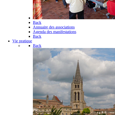
Back
Annuaire des associations
Agenda des manifestations
Back
Vie pratique
Back