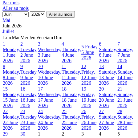
Par mois
Aller au mois
Aller au mois
Mai
Juin 2026
Juillet
Lun
Mar
Mer
Jeu
Ven
Sam
Dim
1
2
3
4
6
7
5
Friday,
Monday,
Tuesday,
Wednesday,
Thursday,
Saturday,
Sunday,
5 June
1 June
2 June
3 June
4 June
6 June
7 June
2026
2026
2026
2026
2026
2026
2026
8
9
10
11
12
13
14
Monday,
Tuesday,
Wednesday,
Thursday,
Friday,
Saturday,
Sunday,
8 June
9 June
10 June
11 June
12 June
13 June
14 June
2026
2026
2026
2026
2026
2026
2026
15
16
17
18
19
20
21
Monday,
Tuesday,
Wednesday,
Thursday,
Friday,
Saturday,
Sunday,
15 June
16 June
17 June
18 June
19 June
20 June
21 June
2026
2026
2026
2026
2026
2026
2026
22
23
24
25
26
27
28
Monday,
Tuesday,
Wednesday,
Thursday,
Friday,
Saturday,
Sunday,
22 June
23 June
24 June
25 June
26 June
27 June
28 June
2026
2026
2026
2026
2026
2026
2026
29
30
1
2
3
4
5