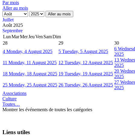
Par mois
Aller au mois
Aller au mois
Juillet
Août 2025
Septembre
Lun
Mar
Mer
Jeu
Ven
Sam
Dim
28
29
30
6
Wednesd
4
Monday, 4 August 2025
5
Tuesday, 5 August 2025
2025
13
Wednes
11
Monday, 11 August 2025
12
Tuesday, 12 August 2025
2025
20
Wednes
18
Monday, 18 August 2025
19
Tuesday, 19 August 2025
2025
27
Wednes
25
Monday, 25 August 2025
26
Tuesday, 26 August 2025
2025
Associations
Culture
Toutes…
Montrer les événements de toutes les catégories
Liens utiles