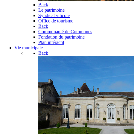
Back
Le patrimoine
Syndicat viticole
Office de tourisme
Back
Communauté de Communes
Fondation du patrimoine
Plan intéractif
Vie municipale
Back