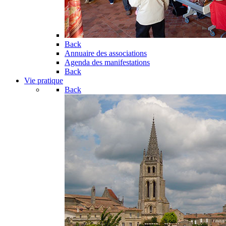
Back
Annuaire des associations
Agenda des manifestations
Back
Vie pratique
Back