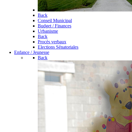
Back
Conseil Municipal
Budget / Finances
Urbanisme
Back
Procès verbaux
Elections Sénatoriales
Enfance / Jeunesse
Back