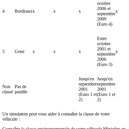
octobre
2006 et
4
Bordeaux
x
x
x
x
septembre
2009
(Euro 4)
Entre
octobre
2001 et
5
Grise
x
x
x
x
septembre
2006
(Euro 3)
Jusqu'en
Jusqu'en
septembre
septembre
Non
Pas de
2001
2001
classé
pastille
(Euro 1 et
(Euro 1 et
2)
2)
Un simulateur peut vous aider à connaître la classe de votre
véhicule :
Connaître la classe environnementale de votre véhicule Ministère en