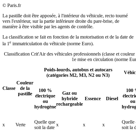
© Paris.fr
La pastille doit être apposée, à l'intérieur du véhicule, recto tourné
vers l'extérieur, sur la partie inférieure droite du pare-brise, de
manière à être visible par les agents de contrôle.
La classification se fait en fonction de la motorisation et de la date de
e
la 1
immatriculation du véhicule (norme Euro).
Classification Crit'Air des véhicules professionnels (classe et couleur d
1e mise en circulation (norme Eu
Poids-lourds, autobus et autocars
Véhicu
(catégories M2, M3, N2 ou N3)
Couleur
Classe
de la
100 %
100
Gaz ou
pastille
électrique
électr
hybride
Essence
Diesel
ou
ou
rechargeable
hydrogène
hydro
Quelle que
Quelle
x
Verte
x
x
x
soit la date
soit la 