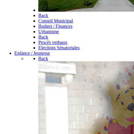
Back
Conseil Municipal
Budget / Finances
Urbanisme
Back
Procès verbaux
Elections Sénatoriales
Enfance / Jeunesse
Back