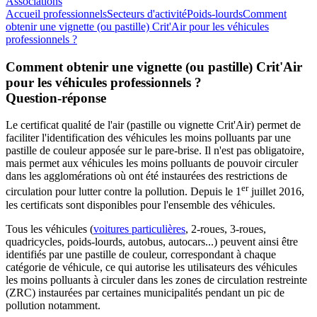
Associations
Accueil professionnels
Secteurs d'activité
Poids-lourds
Comment
obtenir une vignette (ou pastille) Crit'Air pour les véhicules
professionnels ?
Comment obtenir une vignette (ou pastille) Crit'Air
pour les véhicules professionnels ?
Question-réponse
Le certificat qualité de l'air (pastille ou vignette Crit'Air) permet de
faciliter l'identification des véhicules les moins polluants par une
pastille de couleur apposée sur le pare-brise. Il n'est pas obligatoire,
mais permet aux véhicules les moins polluants de pouvoir circuler
dans les agglomérations où ont été instaurées des restrictions de
er
circulation pour lutter contre la pollution. Depuis le 1
juillet 2016,
les certificats sont disponibles pour l'ensemble des véhicules.
Tous les véhicules (
voitures particulières
, 2-roues, 3-roues,
quadricycles, poids-lourds, autobus, autocars...) peuvent ainsi être
identifiés par une pastille de couleur, correspondant à chaque
catégorie de véhicule, ce qui autorise les utilisateurs des véhicules
les moins polluants à circuler dans les zones de circulation restreinte
(ZRC) instaurées par certaines municipalités pendant un pic de
pollution notamment.