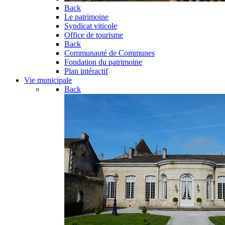
Back
Le patrimoine
Syndicat viticole
Office de tourisme
Back
Communauté de Communes
Fondation du patrimoine
Plan intéractif
Vie municipale
Back