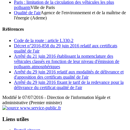
Paris : limitation de la circulation des véhicules les plus
polluants
Ville de Paris
Qualité de l'air
Agence de l'environnement et de la maîtrise de
l'énergie (Ademe)
Références
Code de la route : article L330-2
Décret n°2016-858 du 29 juin 2016 relatif aux certificats
qualité de l'air
Arrêté du 21 juin 2016 établissant la nomenclature des
véhicules classés en fonction de leur niveau d'émission de
polluants atmosphériques
Arrêté du 29 juin 2016 relatif aux modalités de délivrance et
d'apposition des certificats qualité de l'air
Arrêté du 29 juin 2016 fixant le tarif de la redevance pour la
délivrance du certificat qualité de l'air
Modifié le 07/07/2016 - Direction de l'information légale et
administrative (Premier ministre)
Liens utiles