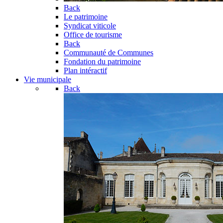
Back
Le patrimoine
Syndicat viticole
Office de tourisme
Back
Communauté de Communes
Fondation du patrimoine
Plan intéractif
Vie municipale
Back