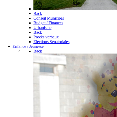
Back
Conseil Municipal
Budget / Finances
Urbanisme
Back
Procès verbaux
Elections Sénatoriales
Enfance / Jeunesse
Back