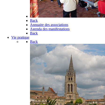
Back
Annuaire des associations
Agenda des manifestations
Back
Vie pratique
Back