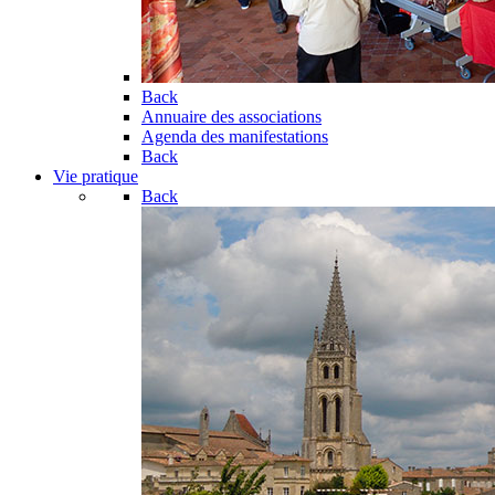
Back
Annuaire des associations
Agenda des manifestations
Back
Vie pratique
Back