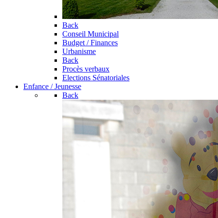
Back
Conseil Municipal
Budget / Finances
Urbanisme
Back
Procès verbaux
Elections Sénatoriales
Enfance / Jeunesse
Back