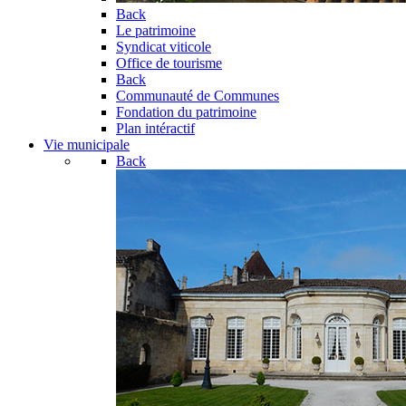
Back
Le patrimoine
Syndicat viticole
Office de tourisme
Back
Communauté de Communes
Fondation du patrimoine
Plan intéractif
Vie municipale
Back