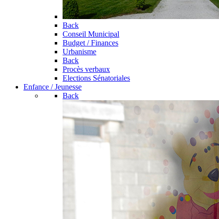
Back
Conseil Municipal
Budget / Finances
Urbanisme
Back
Procès verbaux
Elections Sénatoriales
Enfance / Jeunesse
Back