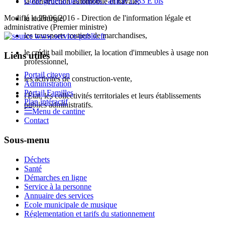
Code général des impôts : article 1383 E bis
la construction automobile et navale,
Modifié le 28/06/2016 - Direction de l'information légale et
la sidérurgie,
administrative (Premier ministre)
les transports routiers de marchandises,
le crédit bail mobilier, la location d'immeubles à usage non
Liens utiles
professionnel,
Portail citoyen
les activités de construction-vente,
Administration
Portail Familles
l'État, les collectivités territoriales et leurs établissements
Plan intéractif
publics administratifs.
Menu de cantine
Contact
Sous-menu
Déchets
Santé
Démarches en ligne
Service à la personne
Annuaire des services
Ecole municipale de musique
Réglementation et tarifs du stationnement