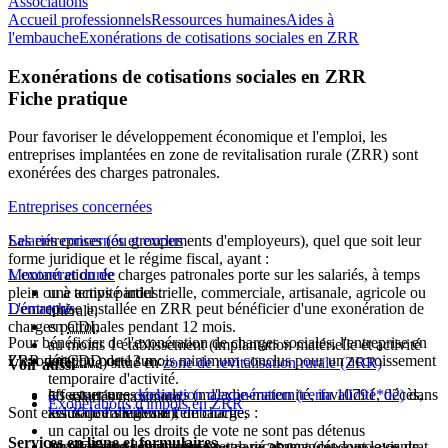
Associations
Accueil professionnels
Ressources humaines
Aides à
l'embauche
Exonérations de cotisations sociales en ZRR
Exonérations de cotisations sociales en ZRR
Fiche pratique
Pour favoriser le développement économique et l'emploi, les
entreprises implantées en
zone de revitalisation rurale (ZRR)
sont
exonérées des charges patronales.
Entreprises concernées
Les entreprises (ou groupements d'employeurs), quel que soit leur
Salariés concernés et exclus
forme juridique et le régime fiscal, ayant :
L'exonération de charges patronales porte sur les salariés, à temps
Montant et durée
plein ou à temps partiel :
une activité industrielle, commerciale, artisanale, agricole ou
L'entreprise installée en ZRR peut bénéficier d'une exonération de
Démarche
libérale,
charges patronales pendant 12 mois.
en
CDI
,
Pour bénéficier de l'exonération de charges sociales, l'entreprise en
au moins 1 établissement (implantation matérielle et activité
L'exonération porte sur :
ZRR doit :
en
CDD
de 12 mois minimum conclus pour un accroissement
effective) situé en
zone de revitalisation rurale (ZRR)
Voir aussi
temporaire d'activité.
les assurances sociales (maladie-maternité, invalidité, décès,
effectuer une
déclaration d'exonération (cerfa 10791*02)
dans
50 salariés maximum,
Exonérations d'impôts en ZRR
Sont exclus de l'allègement de charges :
assurance vieillesse),
les 30 jours suivant l'embauche,
un capital ou les droits de vote ne sont pas détenus
Services en ligne et formulaires
les CDD qui remplacent un salarié absent (ou dont le contrat
les allocations familiales.
adresser une demande par lettre recommandée avec avis de