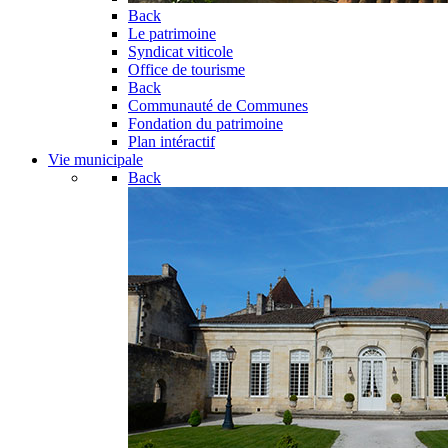
Back
Le patrimoine
Syndicat viticole
Office de tourisme
Back
Communauté de Communes
Fondation du patrimoine
Plan intéractif
Vie municipale
Back