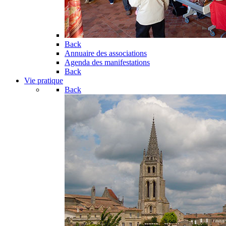
Back
Annuaire des associations
Agenda des manifestations
Back
Vie pratique
Back