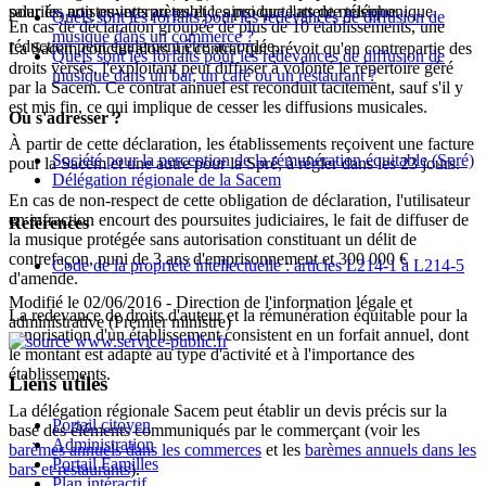
salariés, non ouverts au public, ainsi que l'attente téléphonique.
pour les artistes-interprètes et les producteurs de musique.
Quels sont les forfaits pour les redevances de diffusion de
En cas de déclaration groupée de plus de 10 établissements, une
musique dans un commerce ?
réduction peut également être accordée.
La Sacem conclut alors un contrat qui prévoit qu'en contrepartie des
Quels sont les forfaits pour les redevances de diffusion de
droits versés, l'exploitant peut diffuser à volonté le répertoire géré
musique dans un bar, un café ou un restaurant ?
par la Sacem. Ce contrat annuel est reconduit tacitement, sauf s'il y
est mis fin, ce qui implique de cesser les diffusions musicales.
Où s'adresser ?
À partir de cette déclaration, les établissements reçoivent une facture
Société pour la perception de la rémunération équitable (Spré)
pour la Sacem et une autre pour la Spré, à régler dans les 23 jours.
Délégation régionale de la Sacem
En cas de non-respect de cette obligation de déclaration, l'utilisateur
en infraction encourt des poursuites judiciaires, le fait de diffuser de
Références
la musique protégée sans autorisation constituant un délit de
contrefaçon, puni de 3 ans d'emprisonnement et
300 000 €
Code de la propriété intellectuelle : articles L214-1 à L214-5
d'amende.
Modifié le 02/06/2016 - Direction de l'information légale et
La redevance de droits d'auteur et la rémunération équitable pour la
administrative (Premier ministre)
sonorisation d'un établissement consistent en un forfait annuel, dont
le montant est adapté au type d'activité et à l'importance des
établissements.
Liens utiles
La délégation régionale Sacem peut établir un devis précis sur la
Portail citoyen
base des éléments communiqués par le commerçant (voir les
Administration
barèmes annuels dans les commerces
et les
barèmes annuels dans les
Portail Familles
bars et restaurants
).
Plan intéractif