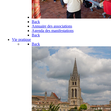
Back
Annuaire des associations
Agenda des manifestations
Back
Vie pratique
Back