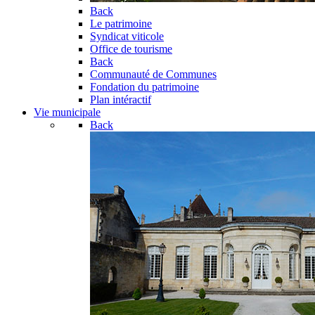
Back
Le patrimoine
Syndicat viticole
Office de tourisme
Back
Communauté de Communes
Fondation du patrimoine
Plan intéractif
Vie municipale
Back