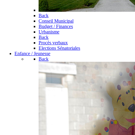
Back
Conseil Municipal
Budget / Finances
Urbanisme
Back
Procès verbaux
Elections Sénatoriales
Enfance / Jeunesse
Back