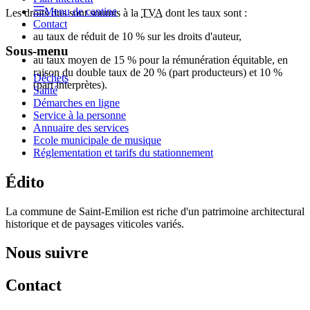
Menu de cantine
Les droits dus sont soumis à la
TVA
dont les taux sont :
Contact
au taux de réduit de 10 % sur les droits d'auteur,
Sous-menu
au taux moyen de 15 % pour la rémunération équitable, en
raison du double taux de 20 % (part producteurs) et 10 %
Déchets
(part interprètes).
Santé
Démarches en ligne
Service à la personne
Annuaire des services
Ecole municipale de musique
Réglementation et tarifs du stationnement
Édito
La commune de Saint-Emilion est riche d'un patrimoine architectural
historique et de paysages viticoles variés.
Nous suivre
Contact