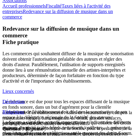
Associations
Accueil professionnels
Fiscalité
Taxes liées à l'activité des
entreprises
Redevance sur la diffusion de musique dans un
commerce
Redevance sur la diffusion de musique dans un
commerce
Fiche pratique
Les commerces qui souhaitent diffuser de la musique de sonorisation
doivent obtenir l'autorisation préalable des auteurs et régler des
droits d'auteur. Parallèlement, l'utilisation de supports enregistrés
donne lieu à une rémunération annuelle des artistes-interprètes et
producteurs, déterminée de façon forfaitaire en fonction du type
d'activité et de l'importance des établissements.
Lieux concernés
La redevance est due pour tous les espaces diffusant de la musique
Déclaration
en fonds sonore, dans un but d'agrément pour la clientèle
L'exploitant de l'établissement doit déclarer la sonorisation de son
Réductions
commerciale d'un établissement : salles de restauration (y compris la
espace à la délégation régionale de la Société des auteurs,
restauration rapide), bars, magasins de détail, grandes surfaces,
La Sacem a signé des accords avec certains syndicats des différents
compositeurs et éditeurs de musique (Sacem), qui collecte les droits
parkings, ascenseurs, salons de coiffure, etc.
secteurs d'activité (cafés-hôtels-restaurants, coiffeurs…), prévoyant
d'auteur et agit pour le compte de la Société pour la perception de la
Question ? Réponse !
pour leurs adhérents des réductions sur le montant des droits Sacem.
Cette obligation concerne également les espaces de travail des
rémunération équitable (Spré), en matière de perception des droits