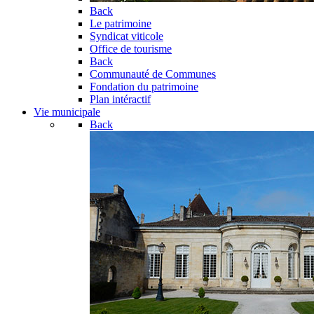
Back
Le patrimoine
Syndicat viticole
Office de tourisme
Back
Communauté de Communes
Fondation du patrimoine
Plan intéractif
Vie municipale
Back