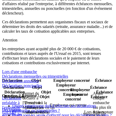
d'affaires réalisé par l'entreprise, à différentes échéances mensuelles,
trimestrielles, annuelles ou ponctuelles (en fonction d'un événement
déclencheur).
Ces déclarations permettent aux organismes fiscaux et sociaux de
déterminer les droits des salariés (retraite, assurance maladie...) et de
calculer les taux de cotisation applicables aux entreprises.
Attention
les entreprises ayant acquitté plus de
20 000 €
de cotisations,
contributions et taxes auprès de l'Urssaf en 2015, sont tenues
d'effectuer leurs déclarations sociales et le paiement de leurs
cotisations et contributions exclusivement par internet.
Lors d'une embauche
Déclarations mensuelles ou trimestrielles
Déclaration
Objet
Employeur concerné
Échéance
Déclarations annuelles
Employeur
Déclarations ponctuelles
Déclaration
Objet
Échéance
concerné
Employeur
Déclaration
Objet
Échéance
Permet de
Avant
Employeur
concerné
Question ? Réponse !
Déclaration
Objet
Échéance
Déclaration
déclarer à
chaque
concerné
préalable à
l'Urssaf ou à la
Permet de
embauche
Employeur qui recrute
Quand l'employeur doit-il effectuer ses déclarations
l'embauche
MSA le
déclarer les
Récapitule en fin
(au plus tôt
Déclaration
mensuelles ou trimestrielles ?
(DPAE)
recrutement d'un
salaires versés
d'année les
Lors de la rupture
8 jours
annuelle des
Mensuelle ou
Quels sont les seuils d'effectif pour les déclarations sociales ?