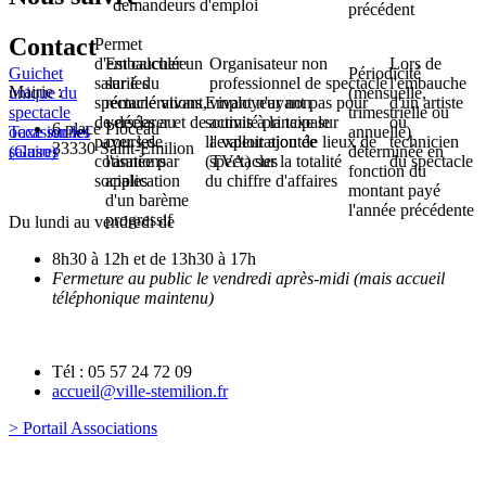
demandeurs d'emploi
précédent
Contact
Permet
d'embaucher un
Est calculée
Organisateur non
Lors de
Guichet
Périodicité
salarié du
sur les
professionnel de spectacle
l'embauche
Mairie :
unique du
(mensuelle,
spectacle vivant,
rémunérations
Employeur non
vivant n'ayant pas pour
d'un artiste
spectacle
trimestrielle ou
de déclarer et de
versées au
soumis à la taxe sur
activité principale
ou
6 place Pioceau
occasionnel
Taxe sur les
annuelle)
payer les
cours de
la valeur ajoutée
l'exploitation de lieux de
technicien
33330 Saint-Emilion
(Guso)
salaires
déterminée en
cotisations
l'année par
(TVA) sur la totalité
spectacles
du spectacle
fonction du
sociales
application
du chiffre d'affaires
montant payé
d'un barème
l'année précédente
progressif
Du lundi au vendredi de
8h30 à 12h et de 13h30 à 17h
Fermeture au public le vendredi après-midi (mais accueil
téléphonique maintenu)
Tél : 05 57 24 72 09
accueil@ville-stemilion.fr
> Portail Associations