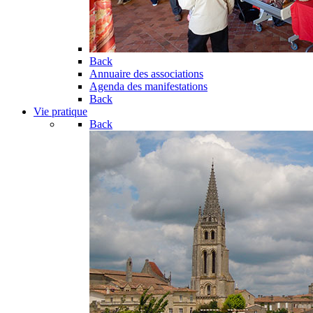
Back
Annuaire des associations
Agenda des manifestations
Back
Vie pratique
Back