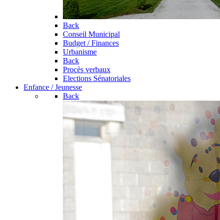
Back
Conseil Municipal
Budget / Finances
Urbanisme
Back
Procès verbaux
Elections Sénatoriales
Enfance / Jeunesse
Back