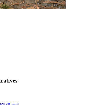
tratives
tion des films