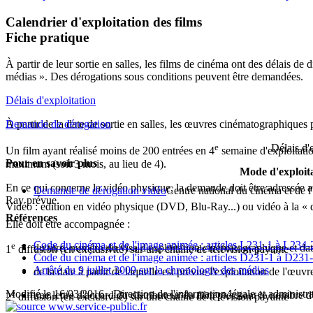
Calendrier d'exploitation des films
Fiche pratique
À partir de leur sortie en salles, les films de cinéma ont des délais de
médias ». Des dérogations sous conditions peuvent être demandées.
Délais d'exploitation
À partir de la date de sortie en salles, les œuvres cinématographiques p
Demande de dérogation
e
Délais d'
Un film ayant réalisé moins de 200 entrées en 4
semaine d'exploitati
Pour en savoir plus
maximum (soit 3 mois, au lieu de 4).
Mode d'exploit
En ce qui concerne la vidéo physique, la demande doit être adressée 
Demande de dérogation vidéo
Centre national du cinéma et de
Ray prévue.
Vidéo : édition en vidéo physique (DVD, Blu-Ray...) ou vidéo à la «
Références
Elle doit être accompagnée :
Code du cinéma et de l'image animée : articles L231-1 à L234-
e
du titre, numéro du visa d'exploitation cinématographique et date
1
diffusion (en exclusivité) sur une chaîne de télévision payante
Code du cinéma et de l'image animée : articles D231-1 à D231
Arrêté du 9 juillet 2009 sur la chronologie des médias
de la date à partir de laquelle est prévue l'exploitation de l'œuv
e
Modifié le 16/03/2016 - Direction de l'information légale et administr
une lettre d'accord du distributeur du film précisant le nombre d
2
diffusion (en exclusivité) sur une chaîne de télévision payante