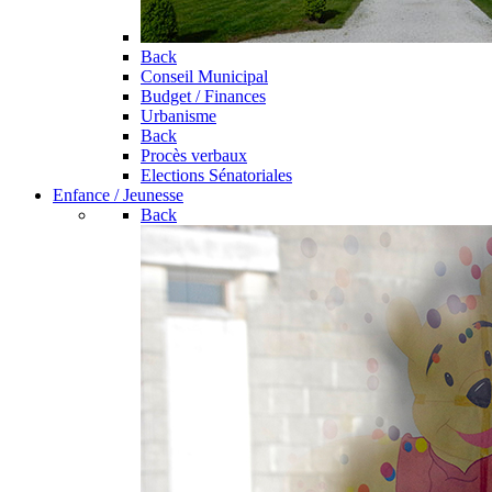
Back
Conseil Municipal
Budget / Finances
Urbanisme
Back
Procès verbaux
Elections Sénatoriales
Enfance / Jeunesse
Back