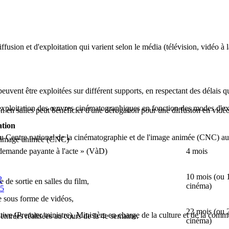
 diffusion et d'exploitation qui varient selon le média (télévision, vidéo
euvent être exploitées sur différent supports, en respectant des délais q
exploitation des œuvres cinématographiques en fonction des modes d'ex
on en salles peut bénéficier d'une dérogation pour une diffusion en v
ation
au Centre national de la cinématographie et de l'image animée (CNC) a
 l'image animée (CNC)
 demande payante à l'acte » (VàD)
4 mois
10 mois (ou 1
2
 de sortie en salles du film,
cinéma)
-5
re sous forme de vidéos,
22 mois (ou 2
ative (Premier ministre), Ministère en charge de la culture et de la com
'entrées réalisées au cours de la 4e semaine.
cinéma)