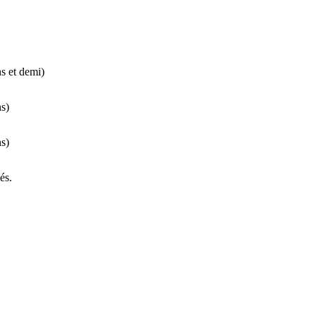
s et demi)
ns)
ns)
és.