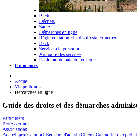
Back
Déchets
Santé
Démarches en ligne
Réglementation et tarifs du stationnement
Back
Service à la personne
Annuaire des services
Ecole municipale de musique
Formulaires
Accueil
-
Vie pratique
-
Démarches en ligne
Guide des droits et des démarches adminis
Particuliers
Professionnels
Associations
Accueil professionnels
Secteurs d'activité
Cinéma
Calendrier d'exploita