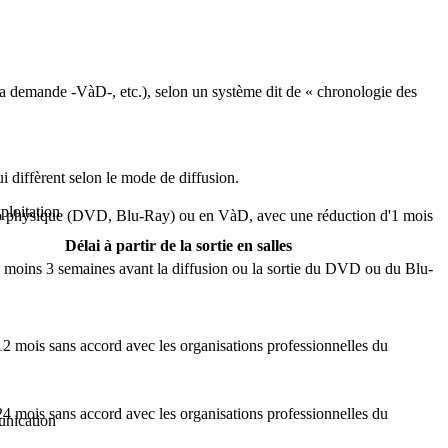
 à la demande -VàD-, etc.), selon un système dit de « chronologie des
ui diffèrent selon le mode de diffusion.
ploitation
idéo physique (DVD, Blu-Ray) ou en VàD, avec une réduction d'1 mois
Délai à partir de la sortie en salles
u moins 3 semaines avant la diffusion ou la sortie du DVD ou du Blu-
2 mois sans accord avec les organisations professionnelles du
4 mois sans accord avec les organisations professionnelles du
munication