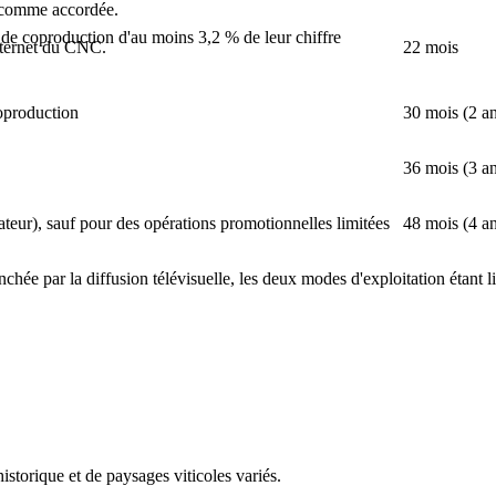
e comme accordée.
 de coproduction d'au moins 3,2 % de leur chiffre
internet du CNC.
22 mois
coproduction
30 mois (2 an
36 mois (3 a
ateur), sauf pour des opérations promotionnelles limitées
48 mois (4 a
enchée par la diffusion télévisuelle, les deux modes d'exploitation étant li
storique et de paysages viticoles variés.