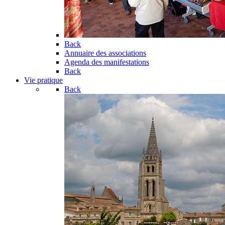
Back
Annuaire des associations
Agenda des manifestations
Back
Vie pratique
Back