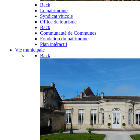
Back
Le patrimoine
Syndicat viticole
Office de tourisme
Back
Communauté de Communes
Fondation du patrimoine
Plan intéractif
Vie municipale
Back