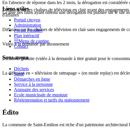
En l'absence de réponse dans les 2 mois, la dérogation est considéré
Liens utiles
Diffusion sur les chaînes de télévision en clair ayant des engagements
La liste des films ayant obtenu une dérogation est publiée sur le site 
d'affaires
Portail citoyen
Administration
Diffusion sur les chaînes de télévision en clair sans engagements de 
Portail Familles
Plan intéractif
Menu de cantine
Vidéo à la demande par abonnement
Contact
Sous-menu
Diffusion gratuite (vidéo à la demande à titre gratuit pour le consomm
Déchets
La diffusion en « télévision de rattrapage » (en mode
replay
) est décl
Santé
Démarches en ligne
Service à la personne
Annuaire des services
Ecole municipale de musique
Réglementation et tarifs du stationnement
Édito
La commune de Saint-Emilion est riche d'un patrimoine architectural hi