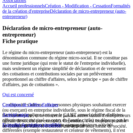
Associations
Accueil professionnels
Création - Modification - Cessation
Formalités
de la création d'entreprise
Déclaration de micro-entrepreneur (auto-
entrepreneur)
Déclaration de micro-entrepreneur (auto-
entrepreneur)
Fiche pratique
Le régime du micro-entrepreneur (auto-entrepreneur) est la
dénomination commune du régime micro-social. Il ne constitue pas
une forme juridique (qui reste le statut de l'entreprise individuelle),
mais seulement un régime simplifié de déclaration et de versement
des cotisations et contributions sociales par un prélèvement
proportionnel au chiffre d'affaires, selon le principe « pas de chiffre
d'affaires, pas de cotisations ».
Qui est concerné
Ce dispositif s'adresse aux personnes physiques souhaitant exercer
Condition de chiffre d'affaires
(ou exerçant) en entreprise individuelle, sous le régime fiscal de la
Ce régime s'applique tant que le
Activité mixte
CAHT
annuel (chiffre d'affaires
micro-entreprise, et ne concerne pas les autres statuts d'entrepreneurs
effectivement encaissé au cours de l'année civile) ne dépasse pas les
(gérant de société par exemple). Cependant, il est toujours possible
Si le micro-entrepreneur souhaite exercer plusieurs activités
Formalité de création simplifiée
seuils du régime fiscal de la micro-entreprise :
de changer de statut et d'exercer une activité sous forme de société.
différentes (exemple restaurateur et créateur de vêtements), il n'est