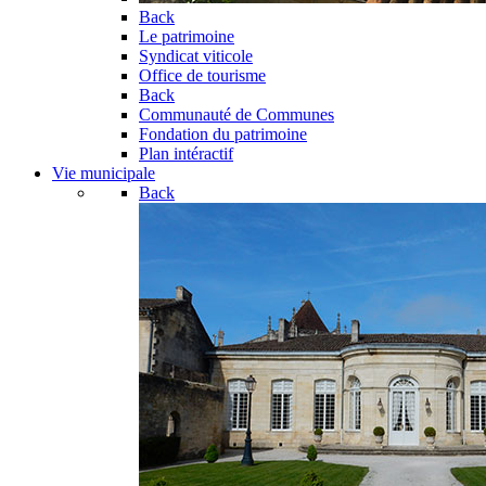
Back
Le patrimoine
Syndicat viticole
Office de tourisme
Back
Communauté de Communes
Fondation du patrimoine
Plan intéractif
Vie municipale
Back