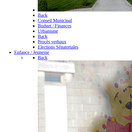
Back
Conseil Municipal
Budget / Finances
Urbanisme
Back
Procès verbaux
Elections Sénatoriales
Enfance / Jeunesse
Back