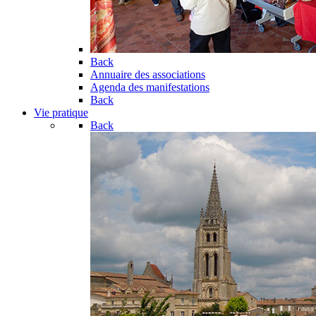
Back
Annuaire des associations
Agenda des manifestations
Back
Vie pratique
Back