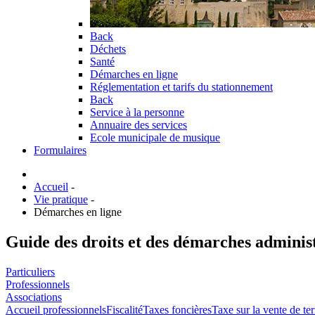
Back
Déchets
Santé
Démarches en ligne
Réglementation et tarifs du stationnement
Back
Service à la personne
Annuaire des services
Ecole municipale de musique
Formulaires
Accueil
-
Vie pratique
-
Démarches en ligne
Guide des droits et des démarches adminis
Particuliers
Professionnels
Associations
Accueil professionnels
Fiscalité
Taxes foncières
Taxe sur la vente de ter