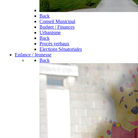
Back
Conseil Municipal
Budget / Finances
Urbanisme
Back
Procès verbaux
Elections Sénatoriales
Enfance / Jeunesse
Back