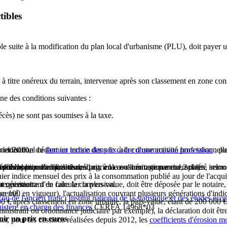
tibles
le suite à la modification du plan local d'urbanisme (PLU), doit payer un
à titre onéreux du terrain, intervenue après son classement en zone cons
ne des conditions suivantes :
écès) ne sont pas soumises à la taxe.
é en fonction du
r individuel cédant un terrain dans le cadre d'une activité professionnelle
vier 2010,
dernier indice des prix à la consommation hors tabac
, pu
par l'évolution de l'indice des prix à la consommation entre 2 dates, selon
ant.
é publique.
fois le prix d'acquisition,
ustriel, commercial, artisanal, agricole ou non commercial, société immob
trée dans le patrimoine du cédant, en cas d'héritage par exemple).
ier indice mensuel des prix à la consommation publié au jour de l'acquis
st nécessaire d'en faire la conversion.
re, permettant de calculer la plus-value, doit être déposée par le notai
acquisition.
e 100 en vigueur), l'actualisation couvrant plusieurs générations d'indic
ncerné.
ou de l'ancien franc) Institut national de la statistique et des études éc
€ après classement en zone urbaine, la plus-value, étant de 200 000 € (so
inistère en charge des finances
CERFA 14968*03
dministratif ou ordonnance judiciaire par exemple), la déclaration doit êt
nir un prix en euros
iser, pour les cessions réalisées depuis 2012, les
coefficients d'érosion m