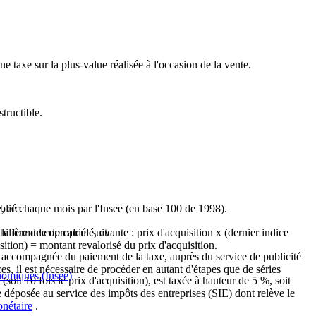
e taxe sur la plus-value réalisée à l'occasion de la vente.
tructible.
, etc.
blié chaque mois par l'Insee (en base 100 de 1998).
 la formule de calcul suivante : prix d'acquisition x (dernier indice
ilière de copropriété, etc.
ition) = montant revalorisé du prix d'acquisition.
re, accompagnée du paiement de la taxe, auprès du service de publicité
es, il est nécessaire de procéder en autant d'étapes que de séries
onomiques (Insee)
it 10 fois le prix d'acquisition), est taxée à hauteur de 5 %, soit
re déposée au service des impôts des entreprises (SIE) dont relève le
onétaire
.