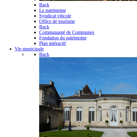
Back
Le patrimoine
Syndicat viticole
Office de tourisme
Back
Communauté de Communes
Fondation du patrimoine
Plan intéractif
Vie municipale
Back