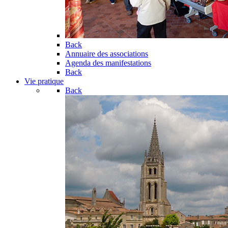
Back
Annuaire des associations
Agenda des manifestations
Back
Vie pratique
Back