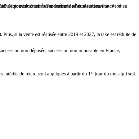
ne, immeuble frappé d'un arrêté de péril, chantier inabouti, etc.
trement doit mentionner le fondement de l'exonération.
-2015, le pouvoir d'achat d'une somme en euros ou en francs (ou en
 Puis, si la vente est réalisée entre 2019 et 2027, la taxe est réduite de
e, succession non déposée, succession non imposable en France,
er
es intérêts de retard sont appliqués à partir du 1
jour du mois qui suit