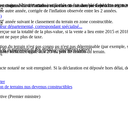
e usage : bâtiment rendu inutilisable en état durable d'abandon ou en rui
 est dispensé de déclaration, mais l'acte de cession présenté à l'enregis
 monétaire due à l'inflation et permet de calculer, sur la période 1901
57
autre année, corrigée de l'inflation observée entre les 2 années.
)
e
 9
année suivant le classement du terrain en zone constructible.
57
ateur départemental, correspondant spécialisé...
çue sur la totalité de la plus-value, si la vente a lieu entre 2015 et 2018.
nt ne paye plus de taxe.
sition du terrain n'est pas connu ou n'est pas déterminable (par exempl
al de la statistique et des études économiques (Insee)
t la valeur en capital de la rente, sans les intérêts.
ssiette forfaitaire égale aux 2/3 du prix de cession du terrain.
es
cte notarié ne soit enregistré. Si la déclaration est déposée hors délai, d
ter
n de terrains nus devenus constructibles
tive (Premier ministre)