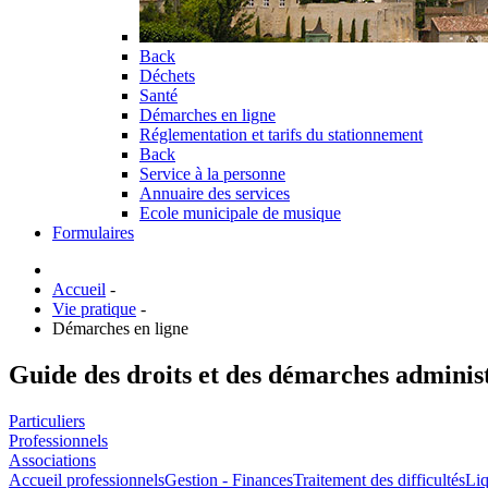
Back
Déchets
Santé
Démarches en ligne
Réglementation et tarifs du stationnement
Back
Service à la personne
Annuaire des services
Ecole municipale de musique
Formulaires
Accueil
-
Vie pratique
-
Démarches en ligne
Guide des droits et des démarches adminis
Particuliers
Professionnels
Associations
Accueil professionnels
Gestion - Finances
Traitement des difficultés
Liq