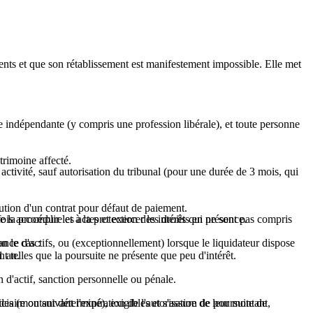
ements et que son rétablissement est manifestement impossible. Elle met
e indépendante (y compris une profession libérale), et toute personne
trimoine affecté.
activité, sauf autorisation du tribunal (pour une durée de 3 mois, qui
tion d'un contrat pour défaut de paiement.
fois accomplir les actes et exercer les droits qui ne sont pas compris
 la procédure et à la protection des intérêts en présence.
n le cas :
sance d'actifs, ou (exceptionnellement) lorsque le liquidateur dispose
1 an.
nt telles que la poursuite ne présente que peu d'intérêt.
n d'actif, sanction personnelle ou pénale.
ciaire ou suivant l'expiration de l'autorisation de poursuite de
uides (montant déterminé), exigibles et s'assure de leur montant,