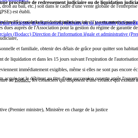
ne procédure de redressement judiciaire ou de liquidation judiciai
roit au bail, etc.) soit dans le cadre d'une vente globale de l'entreprise
,
(PSE) est établi.
indemnités, cotisations et contributions sociales...) sont couvertes par
 les 15 jours de la liquidation judiciaire, ou s'il y a eu autorisation de p
l'
une procédure de redressement judiciaire ou de liquidation judiciaire 
s dues auprès de l'Association pour la gestion du régime de garantie des
ciales (Bodacc) Direction de l'information légale et administrative (Pre
udiciaire,
nelle et familiale, obtenir des délais de grâce pour quitter son habitati
 de liquidation et dans les 15 jours suivant l'expiration de l'autorisation
 deviennent immédiatement exigibles, même si elles ne sont pas encore é
its acquis par le débiteur au titre d'une succession ouverte après l'ouvertu
rture au
Bodacc
, les créanciers qui disposent d'une créance qui existait
tive (Premier ministre), Ministère en charge de la justice