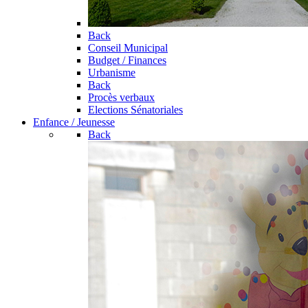
Back
Conseil Municipal
Budget / Finances
Urbanisme
Back
Procès verbaux
Elections Sénatoriales
Enfance / Jeunesse
Back