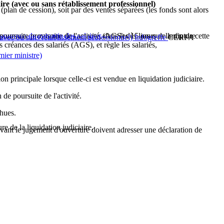
re (avec ou sans rétablissement professionnel)
 (plan de cession), soit par des ventes séparées (les fonds sont alors
oursuite provisoire de l'activité, dans les 15 jours de la fin de cette
assurance de garantie des salaires
(AGS) dès lors que la rupture
(avec ou sans rétablissement professionnel) Infogreffe
CERFA
 créances des salariés (AGS), et règle les salariés,
mier ministre)
on principale lorsque celle-ci est vendue en liquidation judiciaire.
 de poursuite de l'activité.
chues.
re de la liquidation judiciaire.
 avant le jugement d'ouverture doivent adresser une déclaration de