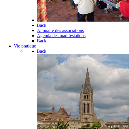
Back
Annuaire des associations
Agenda des manifestations
Back
Vie pratique
Back