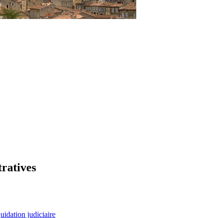
tratives
uidation judiciaire