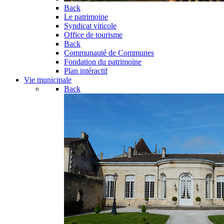
Back
Le patrimoine
Syndicat viticole
Office de tourisme
Back
Communauté de Communes
Fondation du patrimoine
Plan intéractif
Vie municipale
Back