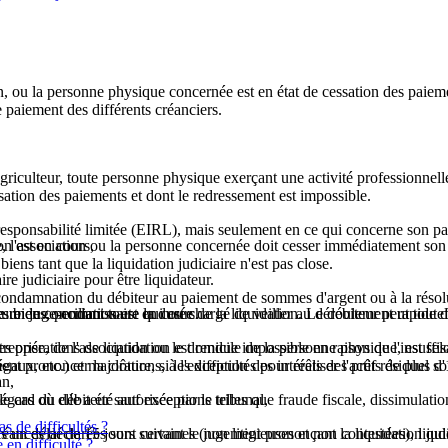
ation, ou la personne physique concernée est en état de cessation des pai
e paiement des différents créanciers.
griculteur, toute personne physique exerçant une activité professionnell
ssation des paiements et dont le redressement est impossible.
à responsabilité limitée (EIRL), mais seulement en ce qui concerne son pa
se, l'association ou la personne concernée doit cesser immédiatement son 
on est en cours,
iens tant que la liquidation judiciaire n'est pas close.
e judiciaire pour être liquidateur.
 condamnation du débiteur au paiement de sommes d'argent ou à la résolu
ses biens, pendant toute la durée de la liquidation. Le débiteur peut toute
ne un juge-commissaire qui est chargé de veiller au déroulement rapide de
re de conciliation est en cours.
reprise, de l'association ou le domicile de la personne physique, est selo
es opérations de liquidation est rendue impossible en raison de l'insuffi
aux, etc.) et majorations, à l'exception des intérêts des prêts de plus d'
t prononcer la clôture, si les difficultés pour réaliser l'actif résiduel so
an,
égard du débiteur sauf exceptions telles que fraude fiscale, dissimulatio
le cas où elle a été autorisée par le tribunal,
s de difficultés ?
ns un délai de 15 jours suivant le jugement prononçant la liquidation judi
 créances déclarées sont certaines (non litigieuses et non contestées), liq
en difficulté ?