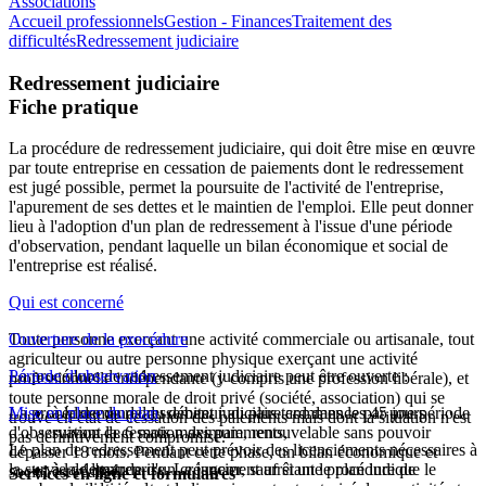
Associations
Accueil professionnels
Gestion - Finances
Traitement des
difficultés
Redressement judiciaire
Redressement judiciaire
Fiche pratique
La procédure de redressement judiciaire, qui doit être mise en œuvre
par toute entreprise en cessation de paiements dont le redressement
est jugé possible, permet la poursuite de l'activité de l'entreprise,
l'apurement de ses dettes et le maintien de l'emploi. Elle peut donner
lieu à l'adoption d'un plan de redressement à l'issue d'une période
d'observation, pendant laquelle un bilan économique et social de
l'entreprise est réalisé.
Qui est concerné
Toute personne exerçant une activité commerciale ou artisanale, tout
Ouverture de la procédure
agriculteur ou autre personne physique exerçant une activité
La procédure de redressement judiciaire peut être ouverte :
Période d'observation
professionnelle indépendante (y compris une profession libérale), et
toute personne morale de droit privé (société, association) qui se
La procédure de redressement judiciaire commence par une période
Mise en place du plan
à la demande du débiteur au plus tard dans les 45 jours
trouve en état de cessation des paiements mais dont la situation n'est
d'observation de 6 mois maximum, renouvelable sans pouvoir
suivant la cessation des paiements,
pas définitivement compromise.
Le plan de redressement peut prévoir des licenciements nécessaires à
dépasser 18 mois. Pendant cette phase, un bilan économique et
la survie de l'entreprise. Le jugement arrêtant le plan indique le
à la demande d'un créancier, sauf si une procédure de
social est réalisé.
Services en ligne et formulaires