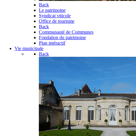
Back
Le patrimoine
Syndicat viticole
Office de tourisme
Back
Communauté de Communes
Fondation du patrimoine
Plan intéractif
Vie municipale
Back