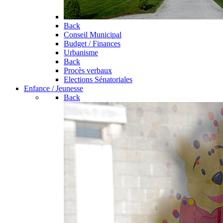
Back
Conseil Municipal
Budget / Finances
Urbanisme
Back
Procès verbaux
Elections Sénatoriales
Enfance / Jeunesse
Back