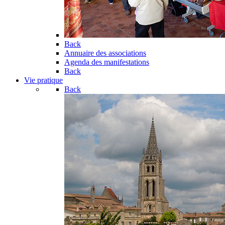
Back
Annuaire des associations
Agenda des manifestations
Back
Vie pratique
Back