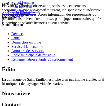
Portail Familles
Cerfa 10530*01
Pendant la période d'observation, seuls les licenciements
Plan intéractif
économiques ayant un caractère urgent, indispensable et inévitable
Menu de cantine
Accéder au formulaire
peuvent être prononcés. Après information des représentants du
Contact
Infogreffe
personnel, ils doivent être autorisés par le juge commissaire, qui fixe
le nombre de salariés licenciés et leur activité.
Sous-menu
Déchets
Santé
Démarches en ligne
Service à la personne
Annuaire des services
Ecole municipale de musique
Réglementation et tarifs du stationnement
Édito
La commune de Saint-Emilion est riche d'un patrimoine architectural
historique et de paysages viticoles variés.
Nous suivre
Contact