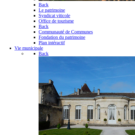
Back
Le patrimoine
Syndicat viticole
Office de tourisme
Back
Communauté de Communes
Fondation du patrimoine
Plan intéractif
Vie municipale
Back