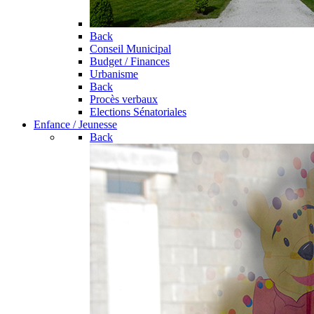
Back
Conseil Municipal
Budget / Finances
Urbanisme
Back
Procès verbaux
Elections Sénatoriales
Enfance / Jeunesse
Back