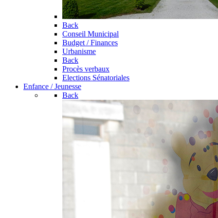
Back
Conseil Municipal
Budget / Finances
Urbanisme
Back
Procès verbaux
Elections Sénatoriales
Enfance / Jeunesse
Back