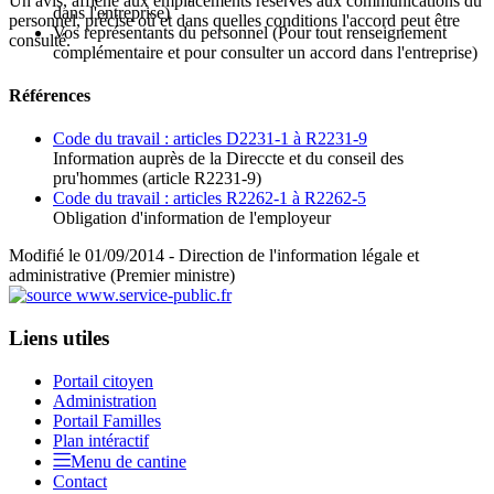
Un avis, affiché aux emplacements réservés aux communications du
dans l'entreprise)
personnel, précise où et dans quelles conditions l'accord peut être
Vos représentants du personnel
(Pour tout renseignement
consulté.
complémentaire et pour consulter un accord dans l'entreprise)
Références
Code du travail : articles D2231-1 à R2231-9
Information auprès de la Direccte et du conseil des
pru'hommes (article R2231-9)
Code du travail : articles R2262-1 à R2262-5
Obligation d'information de l'employeur
Modifié le 01/09/2014 - Direction de l'information légale et
administrative (Premier ministre)
Liens utiles
Portail citoyen
Administration
Portail Familles
Plan intéractif
Menu de cantine
Contact