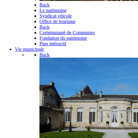
Back
Le patrimoine
Syndicat viticole
Office de tourisme
Back
Communauté de Communes
Fondation du patrimoine
Plan intéractif
Vie municipale
Back