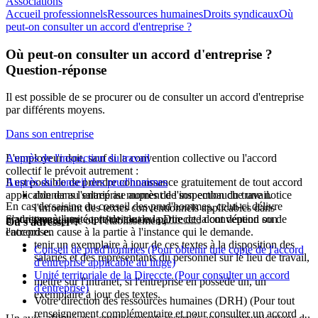
Associations
Accueil professionnels
Ressources humaines
Droits syndicaux
Où
peut-on consulter un accord d'entreprise ?
Où peut-on consulter un accord d'entreprise ?
Question-réponse
Il est possible de se procurer ou de consulter un accord d'entreprise
par différents moyens.
Dans son entreprise
L'employeur doit, sauf si la convention collective ou l'accord
Auprès de l'inspection du travail
collectif le prévoit autrement :
Il est possible de prendre connaissance gratuitement de tout accord
Auprès du conseil des prud'hommes
applicable dans l'entreprise auprès de l'inspection du travail.
donner au salarié au moment de son embauche une notice
En cas de saisine du conseil des prud'hommes, celui-ci délivre
l'informant des textes conventionnels applicables dans
S'adresser à l'unité territoriale de la
gratuitement une copie de tout ou partie de la convention ou de
Direccte
dont dépend son
l'entreprise ou l'établissement,
Où s'adresser ?
entreprise.
l'accord en cause à la partie à l'instance qui le demande.
tenir un exemplaire à jour de ces textes à la disposition des
Conseil de prud'hommes
(Pour obtenir une copie de l'accord
salariés et des représentants du personnel sur le lieu de travail,
d'entreprise applicable au litige)
Unité territoriale de la Direccte
(Pour consulter un accord
mettre sur l'intranet, si l'entreprise en possède un, un
d'entreprise)
exemplaire à jour des textes.
Votre direction des ressources humaines (DRH)
(Pour tout
renseignement complémentaire et pour consulter un accord