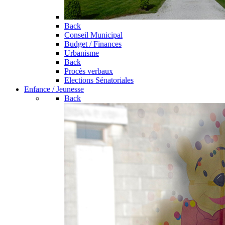
Back
Conseil Municipal
Budget / Finances
Urbanisme
Back
Procès verbaux
Elections Sénatoriales
Enfance / Jeunesse
Back