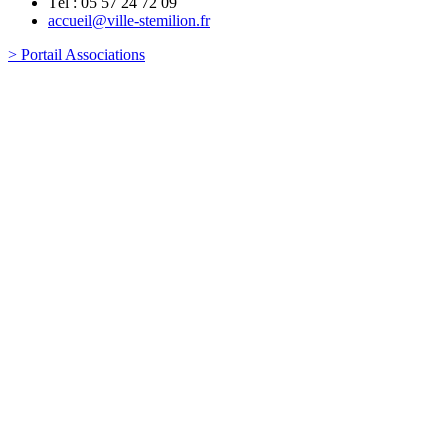
Tél : 05 57 24 72 09
accueil@ville-stemilion.fr
> Portail Associations