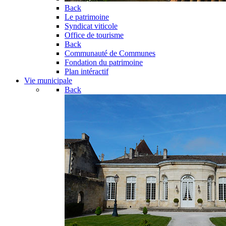
Back
Le patrimoine
Syndicat viticole
Office de tourisme
Back
Communauté de Communes
Fondation du patrimoine
Plan intéractif
Vie municipale
Back