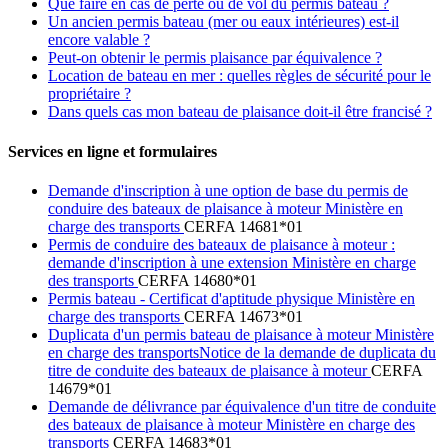
Que faire en cas de perte ou de vol du permis bateau ?
Un ancien permis bateau (mer ou eaux intérieures) est-il
encore valable ?
Peut-on obtenir le permis plaisance par équivalence ?
Location de bateau en mer : quelles règles de sécurité pour le
propriétaire ?
Dans quels cas mon bateau de plaisance doit-il être francisé ?
Services en ligne et formulaires
Demande d'inscription à une option de base du permis de
conduire des bateaux de plaisance à moteur Ministère en
charge des transports
CERFA 14681*01
Permis de conduire des bateaux de plaisance à moteur :
demande d'inscription à une extension Ministère en charge
des transports
CERFA 14680*01
Permis bateau - Certificat d'aptitude physique Ministère en
charge des transports
CERFA 14673*01
Duplicata d'un permis bateau de plaisance à moteur Ministère
en charge des transportsNotice de la demande de duplicata du
titre de conduite des bateaux de plaisance à moteur
CERFA
14679*01
Demande de délivrance par équivalence d'un titre de conduite
des bateaux de plaisance à moteur Ministère en charge des
transports
CERFA 14683*01