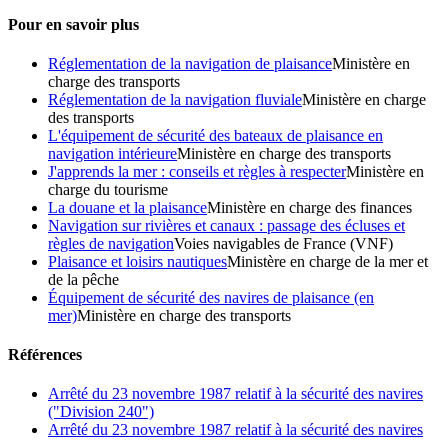
Pour en savoir plus
Réglementation de la navigation de plaisance
Ministère en
charge des transports
Réglementation de la navigation fluviale
Ministère en charge
des transports
L'équipement de sécurité des bateaux de plaisance en
navigation intérieure
Ministère en charge des transports
J'apprends la mer : conseils et règles à respecter
Ministère en
charge du tourisme
La douane et la plaisance
Ministère en charge des finances
Navigation sur rivières et canaux : passage des écluses et
règles de navigation
Voies navigables de France (VNF)
Plaisance et loisirs nautiques
Ministère en charge de la mer et
de la pêche
Équipement de sécurité des navires de plaisance (en
mer)
Ministère en charge des transports
Références
Arrêté du 23 novembre 1987 relatif à la sécurité des navires
("Division 240")
Arrêté du 23 novembre 1987 relatif à la sécurité des navires