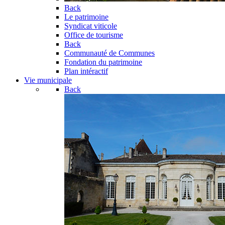
Back
Le patrimoine
Syndicat viticole
Office de tourisme
Back
Communauté de Communes
Fondation du patrimoine
Plan intéractif
Vie municipale
Back