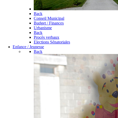
Back
Conseil Municipal
Budget / Finances
Urbanisme
Back
Procès verbaux
Elections Sénatoriales
Enfance / Jeunesse
Back