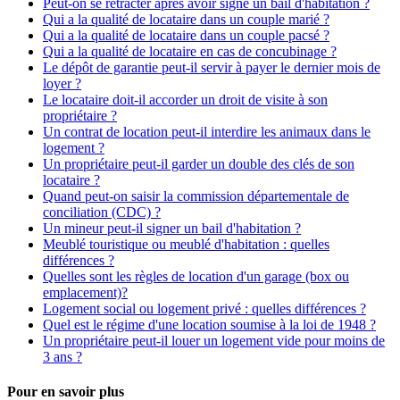
Peut-on se rétracter après avoir signé un bail d'habitation ?
Qui a la qualité de locataire dans un couple marié ?
Qui a la qualité de locataire dans un couple pacsé ?
Qui a la qualité de locataire en cas de concubinage ?
Le dépôt de garantie peut-il servir à payer le dernier mois de
loyer ?
Le locataire doit-il accorder un droit de visite à son
propriétaire ?
Un contrat de location peut-il interdire les animaux dans le
logement ?
Un propriétaire peut-il garder un double des clés de son
locataire ?
Quand peut-on saisir la commission départementale de
conciliation (CDC) ?
Un mineur peut-il signer un bail d'habitation ?
Meublé touristique ou meublé d'habitation : quelles
différences ?
Quelles sont les règles de location d'un garage (box ou
emplacement)?
Logement social ou logement privé : quelles différences ?
Quel est le régime d'une location soumise à la loi de 1948 ?
Un propriétaire peut-il louer un logement vide pour moins de
3 ans ?
Pour en savoir plus