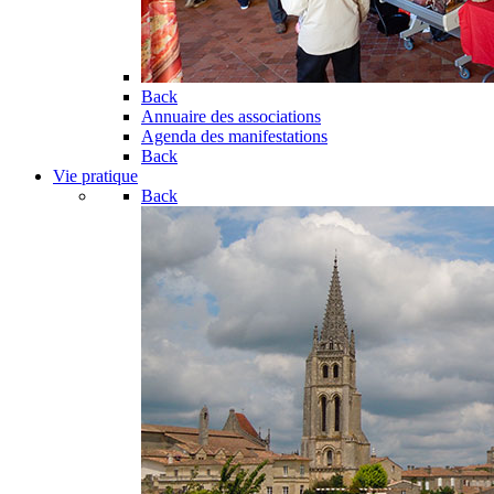
Back
Annuaire des associations
Agenda des manifestations
Back
Vie pratique
Back