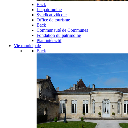
Back
Le patrimoine
Syndicat viticole
Office de tourisme
Back
Communauté de Communes
Fondation du patrimoine
Plan intéractif
Vie municipale
Back