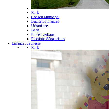
Back
Conseil Municipal
Budget / Finances
Urbanisme
Back
Procès verbaux
Elections Sénatoriales
Enfance / Jeunesse
Back