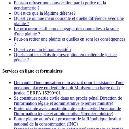
Peut-on refuser une convocation par la police ou la
gendarmerie ?
Qu'est-ce que la légitime défense?
Qu'est-ce qu'une main courante et quelle différence avec une
plainte ?
Le procureur est-il tenu d'engager des poursuites à la suite
d'une plainte ?
Peut-on retirer une plainte et quelles en sont les conséquences
?
Qu'est-ce qu'un témoin assisté ?
Quels sont les délais de prescription en matière de justice
pénale ?
Services en ligne et formulaires
Demande d'indemnisation d'un avocat pour l'assistance d'une
personne placée en dépôt de nuit Ministère en charge de la
justice
CERFA 15290*01
Se constituer partie civile dans un procès pénal Direction de
l'information légale et administrative (Premier ministre)
Porter plainte avec constitution de partie civile Direction de
l'information légale et administrative (Premier ministre)
Porter plainte auprès du procureur de la République Institut
national de la consommation (INC)