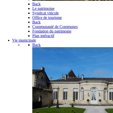
Back
Le patrimoine
Syndicat viticole
Office de tourisme
Back
Communauté de Communes
Fondation du patrimoine
Plan intéractif
Vie municipale
Back