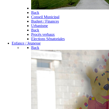
Back
Conseil Municipal
Budget / Finances
Urbanisme
Back
Procès verbaux
Elections Sénatoriales
Enfance / Jeunesse
Back