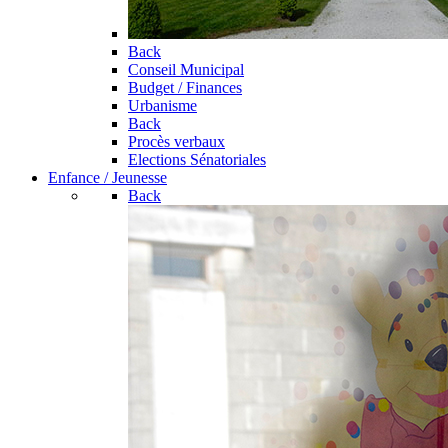
Back
Conseil Municipal
Budget / Finances
Urbanisme
Back
Procès verbaux
Elections Sénatoriales
Enfance / Jeunesse
Back