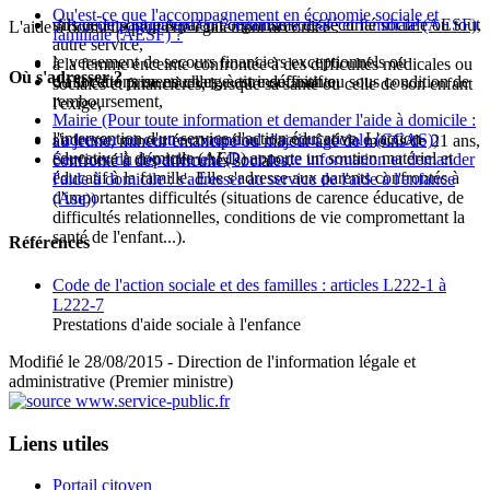
Qu'est-ce que l'accompagnement en économie sociale et
un
s'ils ne le sont pas par un organisme de sécurité sociale ou tout
accompagnement en économie sociale et familiale (AESF)
,
L'aide à domicile peut être également accordée :
familiale (AESF) ?
autre service,
le versement de secours financiers exceptionnels ou
à la femme enceinte confrontée à des difficultés médicales ou
Où s'adresser ?
d'allocations mensuelles, à titre définitif ou sous condition de
ou si cette prise en charge est insuffisante.
sociales et financières, lorsque sa santé ou celle de son enfant
remboursement,
l'exige,
Mairie
(Pour toute information et demander l'aide à domicile :
l'intervention d'un service d'action éducative. L'action
s'adresser au centre communal d'action sociale (CCAS))
au jeune, mineur émancipé ou majeur âgé de moins de 21 ans,
éducative à domicile (AED) apporte un soutien matériel et
Services du département
(Pour toute information et demander
confronté à des difficultés sociales.
éducatif à la famille. Elle s'adresse aux parents confrontés à
l'aide à domicile : s'adresser au service de l'aide à l'enfance
d'importantes difficultés (situations de carence éducative, de
(Ase))
difficultés relationnelles, conditions de vie compromettant la
santé de l'enfant...).
Références
Code de l'action sociale et des familles : articles L222-1 à
L222-7
Prestations d'aide sociale à l'enfance
Modifié le 28/08/2015 - Direction de l'information légale et
administrative (Premier ministre)
Liens utiles
Portail citoyen