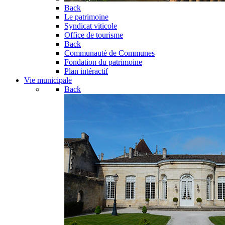
Back
Le patrimoine
Syndicat viticole
Office de tourisme
Back
Communauté de Communes
Fondation du patrimoine
Plan intéractif
Vie municipale
Back