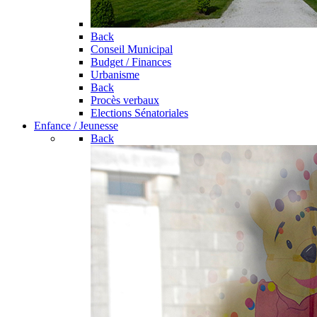
Back
Conseil Municipal
Budget / Finances
Urbanisme
Back
Procès verbaux
Elections Sénatoriales
Enfance / Jeunesse
Back