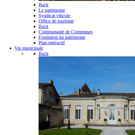
Back
Le patrimoine
Syndicat viticole
Office de tourisme
Back
Communauté de Communes
Fondation du patrimoine
Plan intéractif
Vie municipale
Back