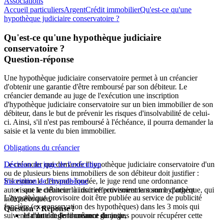
Associations
Accueil particuliers
Argent
Crédit immobilier
Qu'est-ce qu'une
hypothèque judiciaire conservatoire ?
Qu'est-ce qu'une hypothèque judiciaire
conservatoire ?
Question-réponse
Une hypothèque judiciaire conservatoire permet à un créancier
d'obtenir une garantie d'être remboursé par son débiteur. Le
créancier demande au juge de l'exécution une inscription
d'hypothèque judiciaire conservatoire sur un bien immobilier de son
débiteur, dans le but de prévenir les risques d'insolvabilité de celui-
ci. Ainsi, s'il n'est pas remboursé à l'échéance, il pourra demander la
saisie et la vente du bien immobilier.
Obligations du créancier
Le créancier qui demande l'hypothèque judiciaire conservatoire d'un
Décision du juge de l'exécution
ou de plusieurs biens immobiliers de son débiteur doit justifier :
S'il estime la demande fondée, le juge rend une ordonnance
Inscription de l'hypothèque
autorisant le créancier à inscrire provisoirement son hypothèque, qui
que le débiteur lui doit effectivement la somme d'argent
L'hypothèque provisoire doit être publiée au service de publicité
indique :
évoquée,
foncière (ex-conservation des hypothèques) dans les 3 mois qui
Question ? Réponse !
suivent la date de l'ordonnance du juge.
et d'un danger imminent de ne pas pouvoir récupérer cette
le montant de la créance garantie,