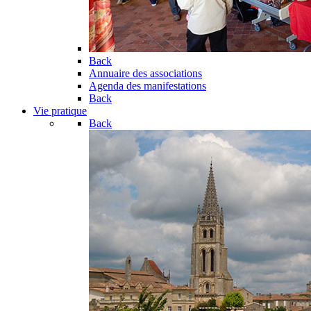
Back
Annuaire des associations
Agenda des manifestations
Back
Vie pratique
Back