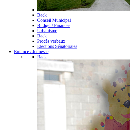
Back
Conseil Municipal
Budget / Finances
Urbanisme
Back
Procès verbaux
Elections Sénatoriales
Enfance / Jeunesse
Back