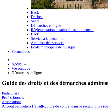
Back
Déchets
Santé
Démarches en ligne
Réglementation et tarifs du stationnement
Back
Service à la personne
Annuaire des services
Ecole municipale de musique
Formulaires
Accueil
-
Vie pratique
-
Démarches en ligne
Guide des droits et des démarches adminis
Particuliers
Professionnels
Associations
Accueil particuliers
Travail
Rupture du contrat dans le secteur privé (dé