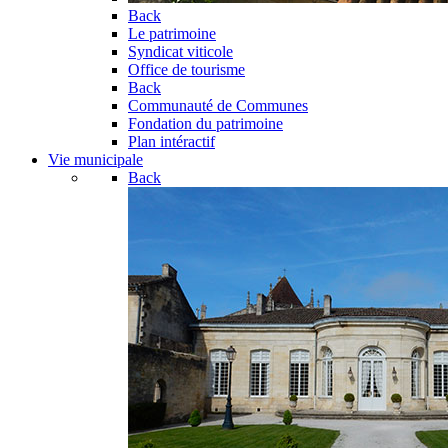
Back
Le patrimoine
Syndicat viticole
Office de tourisme
Back
Communauté de Communes
Fondation du patrimoine
Plan intéractif
Vie municipale
Back