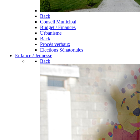
Back
Conseil Municipal
Budget / Finances
Urbanisme
Back
Procès verbaux
Elections Sénatoriales
Enfance / Jeunesse
Back