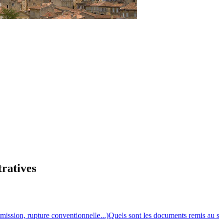
tratives
mission, rupture conventionnelle...)
Quels sont les documents remis au sa