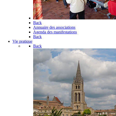
Back
Annuaire des associations
Agenda des manifestations
Back
Vie pratique
Back