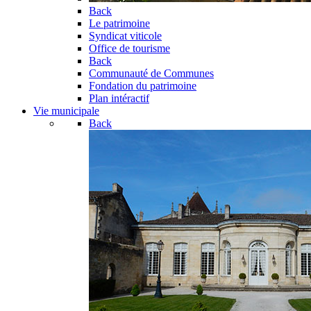
Back
Le patrimoine
Syndicat viticole
Office de tourisme
Back
Communauté de Communes
Fondation du patrimoine
Plan intéractif
Vie municipale
Back