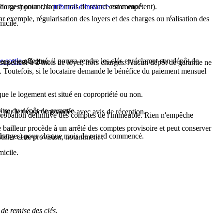
s charges) pour chaque mois de retard commencé.
de ce montant, le
tribunal d'instance
est compétent).
ar exemple, régularisation des loyers et des charges ou réalisation des
micile.
de sortie
effectué, il pourra rendre les clés et réclamer son dépôt de
rs, c'est-à-dire :
re supérieur à 2 mois de loyer, hors charges. Aucun dépôt de garantie ne
). Toutefois, si le locataire demande le bénéfice du paiement mensuel
 que le logement est situé en copropriété ou non.
itre du dépôt de garantie.
ntie par lettre recommandée avec avis de réception.
l'approbation définitive des comptes de l'immeuble. Rien n'empêche
e bailleur procède à un arrêté des comptes provisoire et peut conserver
s charges) pour chaque mois de retard commencé.
ifier cette provision, notamment :
micile.
 de remise des clés
.