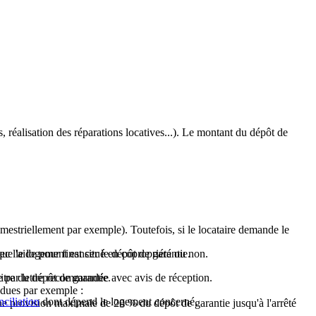
 réalisation des réparations locatives...). Le montant du dépôt de
imestriellement par exemple). Toutefois, si le locataire demande le
 que le logement est situé en copropriété ou non.
 l'aide pour financer le dépôt de garantie.
itre du dépôt de garantie.
ntie par lettre recommandée avec avis de réception.
t dues par exemple :
ciliation
dont dépend le logement concerné.
une provision maximale de 20 % du dépôt de garantie jusqu'à l'arrêté