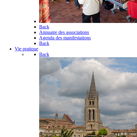
Back
Annuaire des associations
Agenda des manifestations
Back
Vie pratique
Back