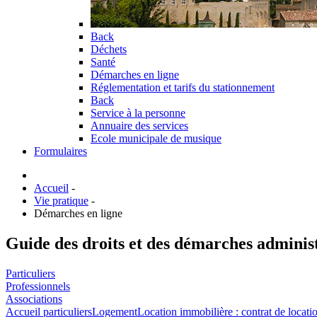
Back
Déchets
Santé
Démarches en ligne
Réglementation et tarifs du stationnement
Back
Service à la personne
Annuaire des services
Ecole municipale de musique
Formulaires
Accueil
-
Vie pratique
-
Démarches en ligne
Guide des droits et des démarches adminis
Particuliers
Professionnels
Associations
Accueil particuliers
Logement
Location immobilière : contrat de locatio