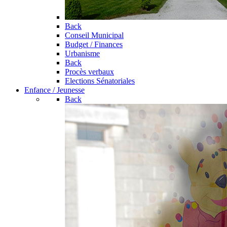
Back
Conseil Municipal
Budget / Finances
Urbanisme
Back
Procès verbaux
Elections Sénatoriales
Enfance / Jeunesse
Back