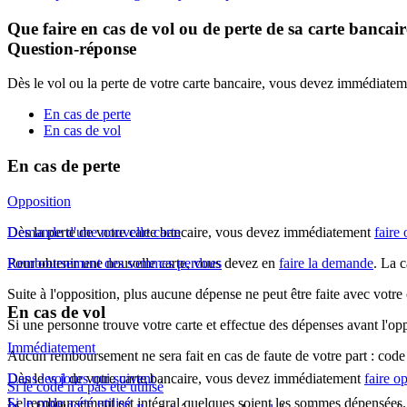
Que faire en cas de vol ou de perte de sa carte bancair
Question-réponse
Dès le vol ou la perte de votre carte bancaire, vous devez immédiateme
En cas de perte
En cas de vol
En cas de perte
Opposition
Dès la perte de votre carte bancaire, vous devez immédiatement
Demande d'une nouvelle carte
faire
Pour obtenir une nouvelle carte, vous devez en
Remboursement des sommes perdues
faire la demande
. La 
Suite à l'opposition, plus aucune dépense ne peut être faite avec votre 
En cas de vol
Si une personne trouve votre carte et effectue des dépenses avant l'op
Immédiatement
Aucun remboursement ne sera fait en cas de faute de votre part : code 
Dès le
Dans les jours qui suivent
vol
de votre carte bancaire, vous devez immédiatement
faire o
Si le code n'a pas été utilisé
Le remboursement est intégral quelques soient les sommes dépensées.
Si le code a été utilisé