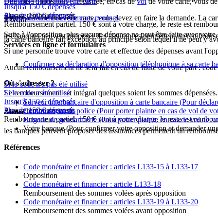
Une fois l'opposition enregistrée, en cas de
Demande d'une nouvelle carte
vol
de votre carte, vous d
Jusqu'à 150 € dépensés
Aucun remboursement
Plus de 150 € dépensés
À noter
Pour avoir une nouvelle carte, vous devez en faire la demande. La ca
Remboursement des sommes perdues
À savoir
Remboursement partiel. 150 € sont à votre charge, le reste est rembou
Suite à l'opposition, plus aucune dépense ne peut être faite avec votre 
les banques peuvent proposer des assurances permettent un rembours
la carte bancaire fait exception au principe selon lequel il ne peut y av
Services en ligne et formulaires
Si une personne trouve votre carte et effectue des dépenses avant l'op
Confirmer sa déclaration d'opposition téléphonique à sa carte b
Aucun remboursement ne sera fait en cas de faute de votre part : code 
Où s'adresser ?
Si le code n'a pas été utilisé
Le remboursement est intégral quelques soient les sommes dépensées.
Si le code a été utilisé
Jusqu'à 150 € dépensés
Serveur interbancaire d'opposition à carte bancaire
(Pour déclare
Aucun remboursement
Plus de 150 € dépensés
Commissariat de police
(Pour porter plainte en cas de vol de vot
À noter
Remboursement partiel. 150 € sont à votre charge, le reste est rembou
Brigade de gendarmerie
(Pour porter plainte en cas de vol de vo
Votre banque
(Pour confirmer votre opposition et demander une
les banques peuvent proposer des assurances permettent un rembours
Références
Code monétaire et financier : articles L133-15 à L133-17
Opposition
Code monétaire et financier : article L133-18
Remboursement des sommes volées après opposition
Code monétaire et financier : articles L133-19 à L133-20
Remboursement des sommes volées avant opposition