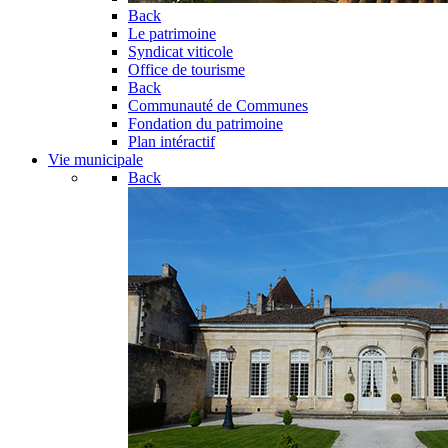
Back
Le patrimoine
Syndicat viticole
Office de tourisme
Back
Communauté de Communes
Fondation du patrimoine
Plan intéractif
Vie municipale
Back