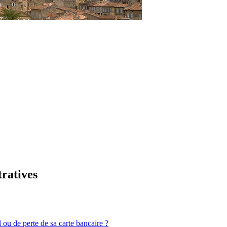
tratives
 ou de perte de sa carte bancaire ?