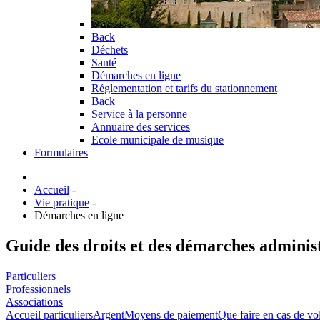
Back
Déchets
Santé
Démarches en ligne
Réglementation et tarifs du stationnement
Back
Service à la personne
Annuaire des services
Ecole municipale de musique
Formulaires
Accueil
-
Vie pratique
-
Démarches en ligne
Guide des droits et des démarches adminis
Particuliers
Professionnels
Associations
Accueil particuliers
Argent
Moyens de paiement
Que faire en cas de vol