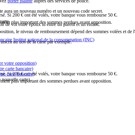
evez
porter plainte
auprès des services de police.
rte aura un nouveau numéro et un nouveau code secret.
rsé. Si 200 € ont été volés, votre banque vous rembourse 50 €.
carte.
ement plus important des sommes perdues avant opposition.
oir de vol entre époux ni entre un parent et un enfant.
position, le niveau de remboursement dépend des sommes volées et de l'u
ancaire Institut national de la consommation (INC)
inscrit au dos de la carte par exemple.
r votre opposition)
re carte bancaire)
rsé. Si 200 € ont été volés, votre banque vous rembourse 50 €.
tre carte bancaire)
 nouvelle carte)
ement plus important des sommes perdues avant opposition.