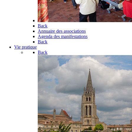
Back
Annuaire des associations
Agenda des manifestations
Back
Vie pratique
Back