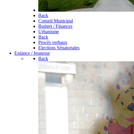
Back
Conseil Municipal
Budget / Finances
Urbanisme
Back
Procès verbaux
Elections Sénatoriales
Enfance / Jeunesse
Back