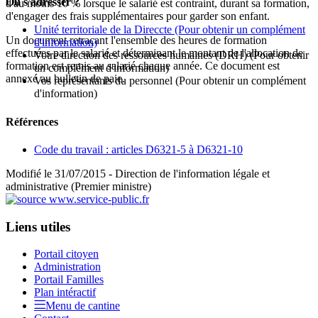
Où s'adresser ?
d'au moins 10 % lorsque le salarié est contraint, durant sa formation,
d'engager des frais supplémentaires pour garder son enfant.
Unité territoriale de la Direccte
(Pour obtenir un complément
Un document retraçant l'ensemble des heures de formation
d'information)
effectuées par le salarié et déterminant le montant de l'allocation de
Votre direction des ressources humaines (DRH)
(Pour obtenir
formation est remis au salarié chaque année. Ce document est
un complément d'information)
annexé au bulletin de paie.
Vos représentants du personnel
(Pour obtenir un complément
d'information)
Références
Code du travail : articles D6321-5 à D6321-10
Modifié le 31/07/2015 - Direction de l'information légale et
administrative (Premier ministre)
Liens utiles
Portail citoyen
Administration
Portail Familles
Plan intéractif
Menu de cantine