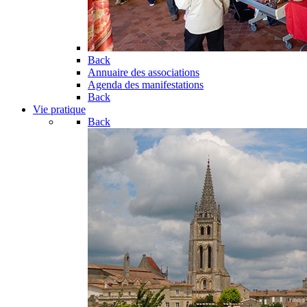
Back
Annuaire des associations
Agenda des manifestations
Back
Vie pratique
Back