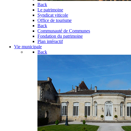
Back
Le patrimoine
Syndicat viticole
Office de tourisme
Back
Communauté de Communes
Fondation du patrimoine
Plan intéractif
Vie municipale
Back