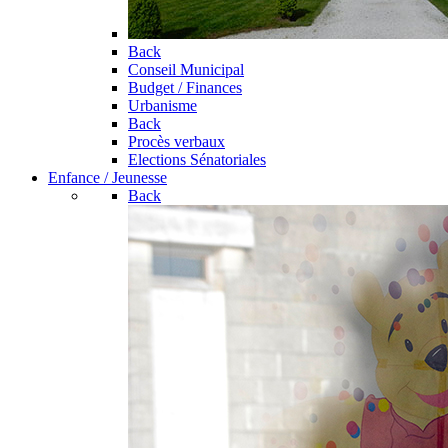
Back
Conseil Municipal
Budget / Finances
Urbanisme
Back
Procès verbaux
Elections Sénatoriales
Enfance / Jeunesse
Back