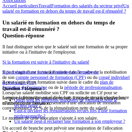
Associations
Accueil particuliers
Travail
Formation des salariés du secteur privé
Un
salarié en formation en dehors du temps de travail est-il rémunéré ?
Un salarié en formation en dehors du temps de
travail est-il rémunéré ?
Question-réponse
Il faut distinguer selon que le salarié suit une formation de sa propre
initiative ou à l'initiative de l'employeur.
Si la formation est suivie à l'initiative du salarié
Il peut s'agir d'une formation suivie dans le cadre de la mobilisation
Si la formation est suivie à l'initiative de l'employeur
de son
compte personnel de formation (CPF)
ou du
congé individuel
Il peut s'agir d'une formation suivie dans le cadre du
plan de
de formation (Cif)
.
formation de l'entreprise
ou de la
période de professionnalisation
.
Question ? Réponse !
Lorsqu'un salarié mobilise son CPF ou sollicite un Cif pour se
Lorsque la formation est réalisée hors temps de travail, chaque heure
former en dehors du temps de travail, il ne perçoit ni rémunération,
Quels sont les différents dispositifs de formation pour le
effectuée donne lieu au versement d'une allocation de formation
ni allocation de formation.
secteur privé ?
correspondant à 50 % de la rémunération nette du salarié.
Faut-il déclarer les rémunérations reçues lors d'une formation
professionnelle ?
Le montant de cette allocation s'ajoute à son salaire.
Un salarié peut-il réclamer une formation à son employeur ?
Un accord de branche peut prévoir une majoration de l'allocation