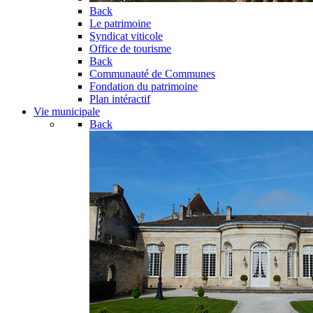
Back
Le patrimoine
Syndicat viticole
Office de tourisme
Back
Communauté de Communes
Fondation du patrimoine
Plan intéractif
Vie municipale
Back