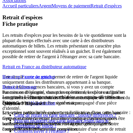
Associations
Accueil particuliers
Argent
Moyens de paiement
Retrait d'espèces
Retrait d'espèces
Fiche pratique
Les retraits d'espèces pour les besoins de la vie quotidienne sont la
plupart du temps effectués avec une carte à des distributeurs
automatiques de billets. Les retraits présentant un caractère plus
exceptionnel sont souvent réalisés à un guichet. Il est également
possible de retirer de l'argent à l'étranger avec sa carte bancaire.
Retrait en France au distributeur automatique
Une simple
Retrait en France au guichet
carte de retrait
permet de retirer de l'argent liquide
uniquement dans les distributeurs appartenant à sa banque.
Dans certaines agences bancaires, si vous y avez un compte
Retrait à l'étranger
Par mesure de sécurité, durant les opérations, le client est filmé et
bancaire ou d'épargne, vous pouvez retirer des espèces au guichet
Les retraits à l'étranger sont semblables aux retraits effectués en
enregistré : les abords d'un distributeur automatique de billets font
contre remise d'un formulaire. Ce dernier comporte les références du
France.
l'objet d'une
compte à débiter. Il doit être signé et accompagné d'une pièce
vidéoprotection
systématique.
Question ? Réponse !
d'identité.
Les seules particularités concernent l'utilisation d'une carte bancaire :
Si le client oublie de récupérer la carte ou les espèces, elles sont
Carte de retrait ou carte bancaire : quelles différences ?
reprises et conservées par l'automate quelques secondes après être
Cette possibilité de retrait peut être étendue à d'autres agences
Peut-on récupérer une carte bancaire restée dans le
pour fonctionner, la carte doit avoir le statut de carte
sorties. Le client devra s'adresser à l'agence gestionnaire de
bancaires appartenant au même réseau que celle qui gère votre
distributeur de billets ?
internationale,
l'automate pour en reprendre possession.
compte. Mais la présentation complémentaire d'une carte de retrait
Comment payer à l'étranger ?