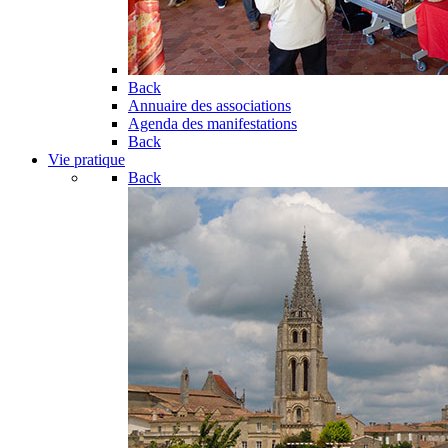
Back
Annuaire des associations
Agenda des manifestations
Back
Vie pratique
Back