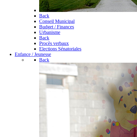
Back
Conseil Municipal
Budget / Finances
Urbanisme
Back
Procès verbaux
Elections Sénatoriales
Enfance / Jeunesse
Back