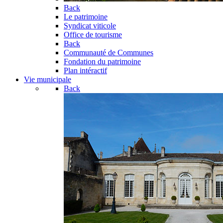
Back
Le patrimoine
Syndicat viticole
Office de tourisme
Back
Communauté de Communes
Fondation du patrimoine
Plan intéractif
Vie municipale
Back