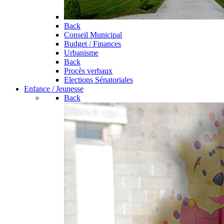
Back
Conseil Municipal
Budget / Finances
Urbanisme
Back
Procès verbaux
Elections Sénatoriales
Enfance / Jeunesse
Back