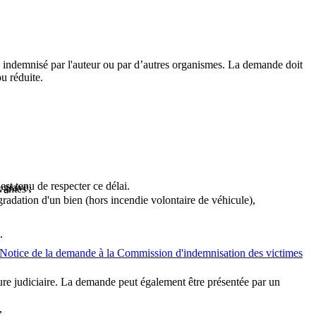
e indemnisé par l'auteur ou par d’autres organismes. La demande doit
u réduite.
st tenu de respecter ce délai.
e grave,
vantes :
gradation d'un bien (hors incendie volontaire de véhicule),
.
ceNotice de la demande à la Commission d'indemnisation des victimes
ure judiciaire. La demande peut également être présentée par un
,