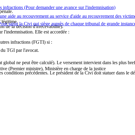
s infractions
(Pour demander une avance sur l'indemnisation)
pénale.
une aide au recouvrement au service d'aide au recouvrement des victime
 légitime.
our saisir la Civi qui siège auprès de chaque tribunal de grande instanc
on de la décision d'irrecevabilité).
l'indemnisation. Elle est accordée :
utres infractions (FGTI) si :
t du TGI par l'avocat.
t global ne peut être calculé). Le versement intervient dans les plus bref
tive (Premier ministre), Ministère en charge de la justice
es conditions précédentes. Le président de la Civi doit statuer dans le d