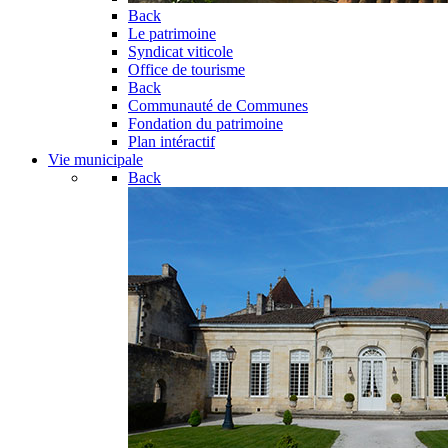
Back
Le patrimoine
Syndicat viticole
Office de tourisme
Back
Communauté de Communes
Fondation du patrimoine
Plan intéractif
Vie municipale
Back