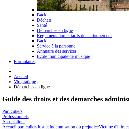
Back
Déchets
Santé
Démarches en ligne
Réglementation et tarifs du stationnement
Back
Service à la personne
Annuaire des services
Ecole municipale de musique
Formulaires
Accueil
-
Vie pratique
-
Démarches en ligne
Guide des droits et des démarches adminis
Particuliers
Professionnels
Associations
Accueil particuliers
Justice
Indemnisation du préjudice
Victime d'infract