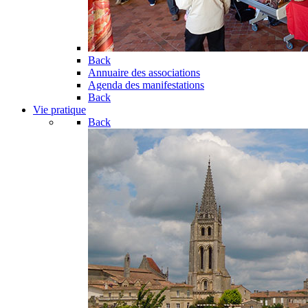
Back
Annuaire des associations
Agenda des manifestations
Back
Vie pratique
Back