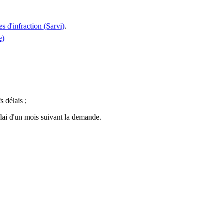
s d'infraction (Sarvi)
.
e)
s délais ;
élai d'un mois suivant la demande.