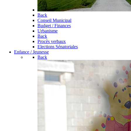
Back
Conseil Municipal
Budget / Finances
Urbanisme
Back
Procès verbaux
Elections Sénatoriales
Enfance / Jeunesse
Back