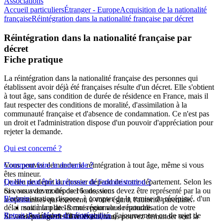
Associations
Accueil particuliers
Étranger - Europe
Acquisition de la nationalité
française
Réintégration dans la nationalité française par décret
Réintégration dans la nationalité française par
décret
Fiche pratique
La réintégration dans la nationalité française des personnes qui
établissent avoir déjà été françaises résulte d'un décret. Elle s'obtient
à tout âge, sans condition de durée de résidence en France, mais il
faut respecter des conditions de moralité, d'assimilation à la
communauté française et d'absence de condamnation. Ce n'est pas
un droit et l'administration dispose d'un pouvoir d'appréciation pour
rejeter la demande.
Qui est concerné ?
Vous pouvez demander la réintégration à tout âge, même si vous
Comment faire la demande ?
êtes mineur.
Le lieu de dépôt du dossier dépend de votre département. Selon les
Quelle peut être la réponse de l'administration ?
Si vous avez moins de 16 ans, vous devez être représenté par la ou
cas, vous devez déposer le dossier :
L'administration dispose, à compter de la remise du récépissé, d'un
Recours
les personnes qui exercent, à votre égard, l'autorité parentale.
délai maximum de 18 mois pour vous répondre.
soit à la plate-forme régionale de naturalisation de votre
En cas de décision d'irrecevabilité, d'ajournement ou de rejet de
Retrait d'un décret de réintégration
Si vous êtes âgé de 16 à 18 ans, vous pouvez demander seul la
département s'il en existe une,