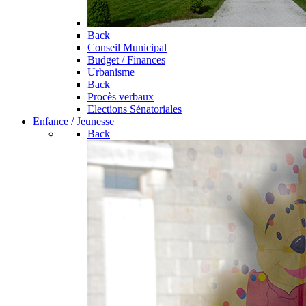
Back
Conseil Municipal
Budget / Finances
Urbanisme
Back
Procès verbaux
Elections Sénatoriales
Enfance / Jeunesse
Back