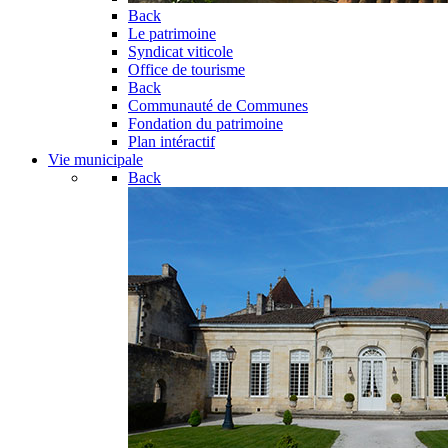
Back
Le patrimoine
Syndicat viticole
Office de tourisme
Back
Communauté de Communes
Fondation du patrimoine
Plan intéractif
Vie municipale
Back