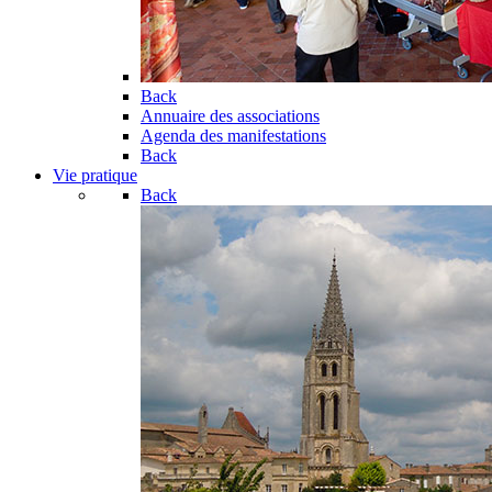
Back
Annuaire des associations
Agenda des manifestations
Back
Vie pratique
Back