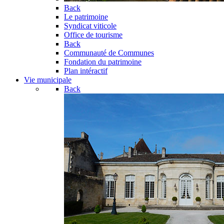
Back
Le patrimoine
Syndicat viticole
Office de tourisme
Back
Communauté de Communes
Fondation du patrimoine
Plan intéractif
Vie municipale
Back