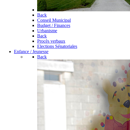
Back
Conseil Municipal
Budget / Finances
Urbanisme
Back
Procès verbaux
Elections Sénatoriales
Enfance / Jeunesse
Back