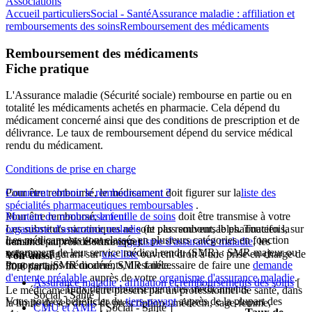
Associations
Accueil particuliers
Social - Santé
Assurance maladie : affiliation et
remboursements des soins
Remboursement des médicaments
Remboursement des médicaments
Fiche pratique
L'Assurance maladie (Sécurité sociale) rembourse en partie ou en
totalité les médicaments achetés en pharmacie. Cela dépend du
médicament concerné ainsi que des conditions de prescription et de
délivrance. Le taux de remboursement dépend du service médical
rendu du médicament.
Conditions de prise en charge
Pour être remboursé, le médicament doit figurer sur la
Comment obtenir le remboursement ?
liste des
spécialités pharmaceutiques remboursables
.
Pour être remboursé,
Montant du remboursement
la feuille de soins
doit être transmise à votre
Les substituts nicotiniques ne sont pas remboursables. Toutefois, sur
organisme d'assurance maladie
(le plus souvent, le pharmacien la
Les médicaments sont classés en plusieurs catégories en fonction
demande auprès de votre
transmet par voie électronique).
organisme d'assurance maladie
, les
notamment de leur service médical rendu (SMR) : SMR majeur ou
substituts figurant sur
une liste
ouvrent droit à une prise en charge de
Voir aussi
Pour certains médicaments, il est nécessaire de faire une
important, SMR modéré, SMR faible.
demande
50 €
par an.
d'entente préalable
auprès de votre
organisme d'assurance maladie
.
Assurance maladie : affiliation et remboursements des soins
[
Taux de remboursement des médicaments
Le médicament doit être prescrit par un professionnel de santé, dans
Social - Santé ]
Vous pouvez bénéficier du
tiers-payant
auprès de la plupart des
la limite de ses droits de prescription : médecin, sage-femme,
CMU et AME
[ Social - Santé ]