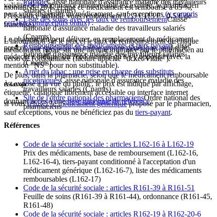
maladie
Caisse nationale d'assurance maladie des travailleurs
validité de l'ordonnance renouvelable est expirée, le pharmacien
montant de
20 €
, et que ce médicament est remboursé à 65 %,
salariés (Cnamts)
peut vous dispenser un médicament, sauf exceptions
(y compris
l'Assurance maladie vous remboursera
12,5 €
(
13 €
-
0,5 €
de
Liste des soins avec les taux de remboursement
Caisse
certains contraceptifs oraux)
.
franchise).
nationale d'assurance maladie des travailleurs salariés
(Cnamts)
Le pharmacien peut délivrer, en remplacement du médicament
L'information sur le prix et le taux de remboursement de chaque
Remboursement des médicaments et tiers payant
Caisse
prescrit, une spécialité du même groupe générique, sauf si le
médicament figure sur une facture imprimée par le pharmacien au
nationale d'assurance maladie des travailleurs salariés
médecin a indiqué sur l'ordonnance qu'il s'y opposait (avec la
verso de l'ordonnance (facture appelée "ticket Vitale").
(Cnamts)
mention "NS" pour non substituable).
Arrêt du tabac : une prise en charge des substituts
De plus, dans la pharmacie, selon que le médicament remboursable
nicotiniques
Caisse nationale d'assurance maladie des
est exposé à la vue du public, le prix est indiqué par affichage,
À savoir
travailleurs salariés (Cnamts)
étiquette, catalogue librement accessible ou interface internet
Site de l'ordre national des pharmaciens
Ordre national des
donnant accès à une
base nationale de référence
.
si vous
refusez le médicament générique
proposé par le pharmacien,
pharmaciens
sauf exceptions, vous ne bénéficiez pas du
tiers-payant
.
Références
Code de la sécurité sociale : articles L162-16 à L162-19
Prix des médicaments, base de remboursement (L162-16,
L162-16-4), tiers-payant conditionné à l'acceptation d'un
médicament générique (L162-16-7), liste des médicaments
remboursables (L162-17)
Code de la sécurité sociale : articles R161-39 à R161-51
Feuille de soins (R161-39 à R161-44), ordonnance (R161-45,
R161-48)
Code de la sécurité sociale : articles R162-19 à R162-20-6