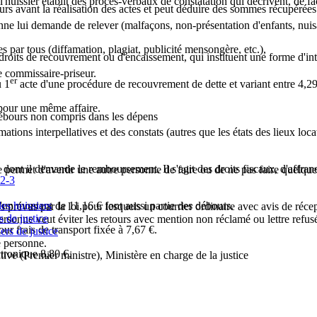
l'huissier établit des procès-verbaux de constatation qui décrivent, de fa
 avant la réalisation des actes et peut déduire des sommes récupérées a
sonne lui demande de relever (malfaçons, non-présentation d'enfants, nui
es par tous (diffamation, plagiat, publicité mensongère, etc.),
droits de recouvrement ou d'encaissement
, qui instituent une forme d'in
de commissaire-priseur.
er
u 1
acte d'une procédure de recouvrement de dette et variant entre
4,29
our une même affaire.
débours non compris dans les dépens
ons interpellatives et des constats (autres que les états des lieux locati
, dont il demande le remboursement. Il s'agit des droits fiscaux, d'aff
cte permet d'avertir une autre personne de faire ou de ne pas faire quel
22-3
 d'un montant de
11,16 €
font aussi partie des débours.
es huissiers
 prévus par la loi pour lesquels un courrier ordinaire avec avis de récept
s de justice
rsonne veut éviter les retours avec mention
non réclamé
ou
lettre refus
our frais de transport fixée à
7,67 €
.
ers de justice
e personne.
ectronique
8,80 €
.
tive (Premier ministre), Ministère en charge de la justice