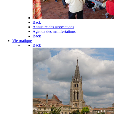
Back
Annuaire des associations
Agenda des manifestations
Back
Vie pratique
Back