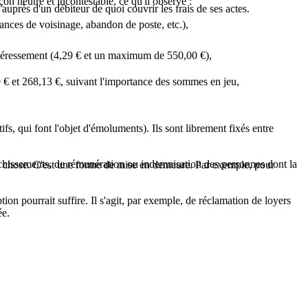
çon neutre et incontestable, ce qu'il observe :
uprès d'un débiteur de quoi couvrir les frais de ses actes.
sances de voisinage, abandon de poste, etc.),
téressement (
4,29 €
et un maximum de
550,00 €
),
 €
et
268,13 €
, suivant l'importance des sommes en jeu,
fs, qui font l'objet d'émoluments). Ils sont librement fixés entre
ranchissements, de rémunération ou indemnisation des personnes dont la
que chose. C'est une forme de mise en demeure. Par exemple, pour
ion pourrait suffire. Il s'agit, par exemple, de réclamation de loyers
ée
.