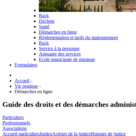
Back
Déchets
Santé
Démarches en ligne
Réglementation et tarifs du stationnement
Back
Service à la personne
Annuaire des services
Ecole municipale de musique
Formulaires
Accueil
-
Vie pratique
-
Démarches en ligne
Guide des droits et des démarches adminis
Particuliers
Professionnels
Associations
Accueil particuliers
Justice
Acteurs de la justice
Huissier de justice