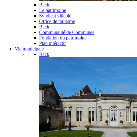
Back
Le patrimoine
Syndicat viticole
Office de tourisme
Back
Communauté de Communes
Fondation du patrimoine
Plan intéractif
Vie municipale
Back