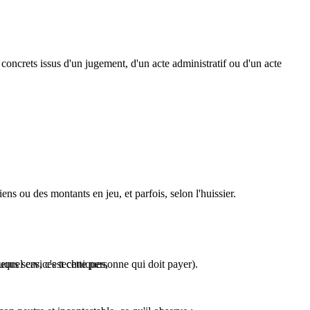
 concrets issus d'un jugement, d'un acte administratif ou d'un acte
ns ou des montants en jeu, et parfois, selon l'huissier.
eurs services techniques,
quel cas, c'est cette personne qui doit payer).