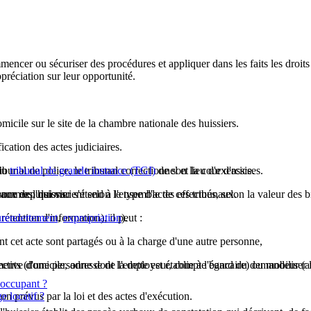
mencer ou sécuriser des procédures et appliquer dans les faits les droits
ppréciation sur leur opportunité.
cile sur le site de la chambre nationale des huissiers.
fication
des actes judiciaires.
bunal de police, le tribunal correctionnel et la cour d'assises.
 du
tribunal de grande instance (TGI)
de son lieu d'exercice.
ce de l'huissier s'étend à l'ensemble de ces tribunaux.
mes, qui varient selon le type d'actes effectués, selon la valeur des bie
 aux expulsions.
rétention d'information), il peut :
urendettement
,
expropriation
).
nt cet acte sont partagés ou à la charge d'une autre personne,
ents (domicile, adresse de l'employeur, compte bancaire) ou mobiliser l
ctive d'une personne dont la dette est établie à l'égard du demandeur (au
 occupant ?
n prévus par la loi et des actes d'exécution.
e locatif ?