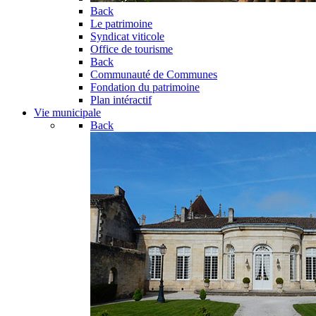
Back
Le patrimoine
Syndicat viticole
Office de tourisme
Back
Communauté de Communes
Fondation du patrimoine
Plan intéractif
Vie municipale
Back