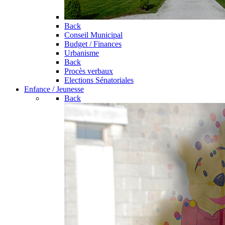
Back
Conseil Municipal
Budget / Finances
Urbanisme
Back
Procès verbaux
Elections Sénatoriales
Enfance / Jeunesse
Back