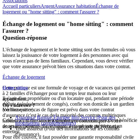
Associations
Accueil particuliers
Argent
Assurance habitation
Échange de
logement ou "home sitting" : comment l'assurer ?
Échange de logement ou "home sitting" : comment
l'assurer ?
Question-réponse
L'échange de logement et le
home sitting
sont des formules où vous
laissez la jouissance de votre logement à des personnes avec qui
vous n'avez pas de liens familiaux. Cependant, vous devez vérifier
que votre assurance prévoit bien ces situations dans votre contrat.
Échange de logement
Cette pratique est une formule de voyage et de vacances qui permet
Home sitting
à 2 familles d'échanger pour un temps leur maison ou leur
Il s'agit d'un propriétaire ou d'un locataire qui, pendant une période
appartement.
définie (généralement de congés), confie son domicile à un gardien
Où s'adresser ?
Vérifiez que ce cas de figure est prévu dans votre contrat
(ou
home sitter
).
d'assurance (c'est le cas de la majorité des contrats
multirisques
Assurance Banque Épargne Info Service
(Pour des
Celui-ci s'installe dans le logement pendant cette période et bénéficie
habitation
). Il faut souvent simplement communiquer à votre
informations complémentaires)
de ses équipements. En échange, il assure une présence et un
assurance l'identité des occupants et la période de l'échange.
Votre assureur
(Pour des informations sur les contrats
entretien.
d'assurance)
Pour être couvert, il faut posséder une
garantie responsabilité civile