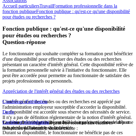
Associations
Accueil particuliers
Travail
Formation professionnelle dans la
fonction publique
Fonction publique : qu'est-ce qu'une disponibilité
pour études ou recherches ?
Fonction publique : qu'est-ce qu'une disponibilité
pour études ou recherches ?
Question-réponse
Le fonctionnaire qui souhaite compléter sa formation peut bénéficier
d'une disponibilité pour effectuer des études ou des recherches
présentant un caractère d'intérêt général. Cette disponibilité relève de
la formation personnelle suivie à l'initiative du fonctionnaire. Elle
peut être accordée pour permettre au fonctionnaire de satisfaire des
projets professionnels ou personnels.
Appréciation de l'intérêt général des études ou des recherches
L'intérêt général des études ou des recherches est apprécié par
Conditions d'attribution
l'administration employeur susceptible d'accorder la disponibilité.
La disponibilité est accordée sous réserve des nécessités de service.
Durée
Il n'y a pas de définition réglementaire de la notion d'intérêt général.
La demande de mise en disponibilité doit préciser la date de départ
La durée de la disponibilité est de 3 ans maximum, renouvelable une
Carrière et rémunération
Toutefois, l'intérêt général peut être reconnu aux études et
et la durée de l'absence souhaitées.
fois pendant l'ensemble de la carrière.
recherches présentant le double critère :
Durant sa disponibilité, le fonctionnaire ne bénéficie pas de ces