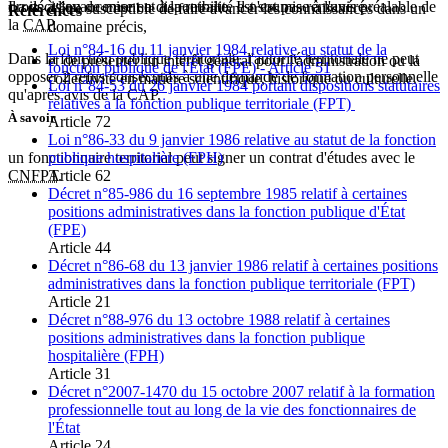
La décision de mise en disponibilité est soumise à l'avis préalable de
droits à l'avancement et à la retraite. Il n'est pas rémunéré.
d'être susceptible de faire avancer les connaissances dans un
Références
la
CAP
.
domaine précis,
Loi n°84-16 du 11 janvier 1984 relative au statut de la
Dans la fonction publique territoriale, l'autorité territoriale ne peut
et de présenter un intérêt général pour l'administration ou la
fonction publique de l'État (FPE) - Article 51
opposer 2 refus consécutifs à une demande de formation personnelle
collectivité en matière scientifique, historique ou culturelle.
Loi n°84-53 du 26 janvier 1984 portant dispositions statutaires
qu'après avis de la CAP.
relatives à la fonction publique territoriale (FPT)
À savoir
Article 72
Loi n°86-33 du 9 janvier 1986 relative au statut de la fonction
un fonctionnaire territorial peut signer un contrat d'études avec le
publique hospitalière (FPH)
CNFPT
.
Article 62
Décret n°85-986 du 16 septembre 1985 relatif à certaines
positions administratives dans la fonction publique d'État
(FPE)
Article 44
Décret n°86-68 du 13 janvier 1986 relatif à certaines positions
administratives dans la fonction publique territoriale (FPT)
Article 21
Décret n°88-976 du 13 octobre 1988 relatif à certaines
positions administratives dans la fonction publique
hospitalière (FPH)
Article 31
Décret n°2007-1470 du 15 octobre 2007 relatif à la formation
professionnelle tout au long de la vie des fonctionnaires de
l'État
Article 24