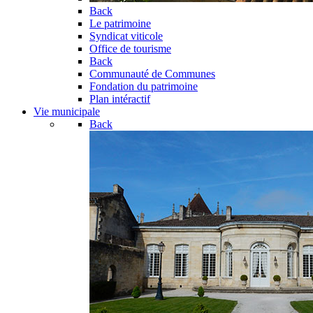
Back
Le patrimoine
Syndicat viticole
Office de tourisme
Back
Communauté de Communes
Fondation du patrimoine
Plan intéractif
Vie municipale
Back