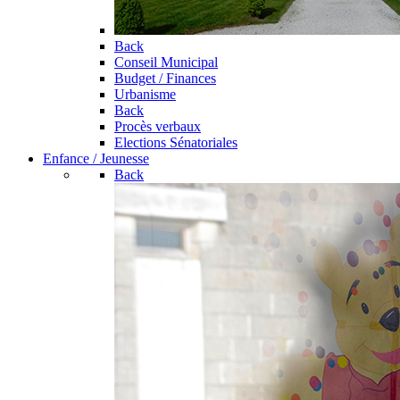
Back
Conseil Municipal
Budget / Finances
Urbanisme
Back
Procès verbaux
Elections Sénatoriales
Enfance / Jeunesse
Back