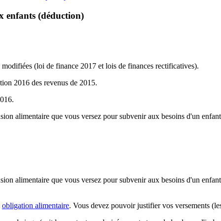
x enfants (déduction)
 modifiées (loi de finance 2017 et lois de finances rectificatives).
ation 2016 des revenus de 2015.
2016.
nsion alimentaire que vous versez pour subvenir aux besoins d'un enfan
nsion alimentaire que vous versez pour subvenir aux besoins d'un enfa
e
obligation alimentaire
. Vous devez pouvoir justifier vos versements (les