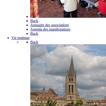
Back
Annuaire des associations
Agenda des manifestations
Back
Vie pratique
Back