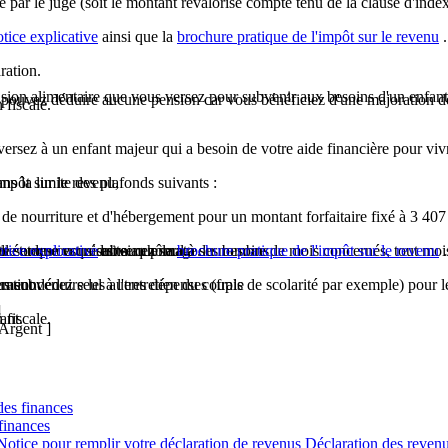
 par le juge (soit le montant revalorisé compte tenu de la clause d'inde
otice explicative
ainsi que la
brochure pratique de l'impôt sur le revenu
.
ration.
nsion alimentaire que vous versez pour subvenir aux besoins d'un enfan
ne pouvez déduire aucune pension car vous bénéficiez d'une majoration 
 fiscale.
rsez à un enfant majeur qui a besoin de votre aide financière pour vivr
ns la limite des plafonds suivants :
impôt sur le revenu,
s de nourriture et d'hébergement pour un montant forfaitaire fixé à
3 407
es études ou qui est au chômage.
tte somme est réduite au prorata du nombre de mois concernés, tout moi
ille et que vous subvenez seul à ses besoins
otice explicative
ainsi que la
brochure pratique de l'impôt sur le revenu
.
ment déduire les autres dépenses (frais de scolarité par exemple) pour leu
ration.
us subvenez seul à l'entretien du couple
]
 fiscale.
ant.
Argent ]
des finances
finances
otice pour remplir votre déclaration de revenus Déclaration des revenus