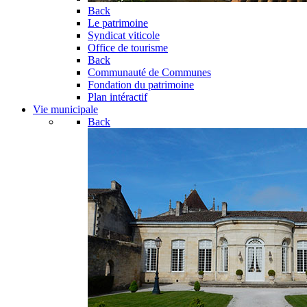
Back
Le patrimoine
Syndicat viticole
Office de tourisme
Back
Communauté de Communes
Fondation du patrimoine
Plan intéractif
Vie municipale
Back