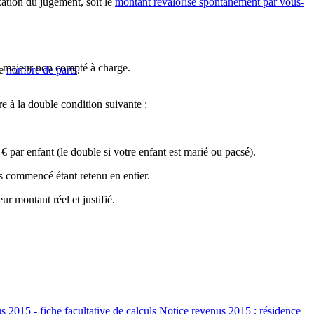
xation du jugement, soit le
montant revalorisé spontanément par vous-
t majeur non compté à charge.
de
nombre de parts
.
e à la double condition suivante :
 €
par enfant (le double si votre enfant est marié ou pacsé).
s commencé étant retenu en entier.
r montant réel et justifié.
 2015 - fiche facultative de calculs Notice revenus 2015 : résidence