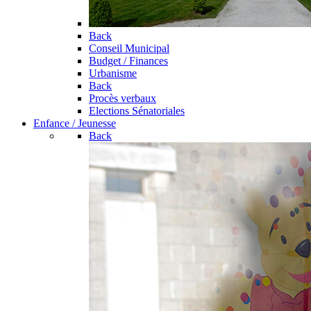
Back
Conseil Municipal
Budget / Finances
Urbanisme
Back
Procès verbaux
Elections Sénatoriales
Enfance / Jeunesse
Back