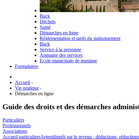
Back
Déchets
Santé
Démarches en ligne
Réglementation et tarifs du stationnement
Back
Service à la personne
Annuaire des services
Ecole municipale de musique
Formulaires
Accueil
-
Vie pratique
-
Démarches en ligne
Guide des droits et des démarches adminis
Particuliers
Professionnels
Associations
Accueil particuliers
Argent
Impôt sur le revenu : déductions, réductions