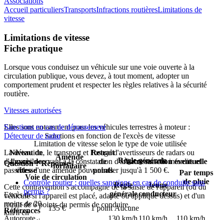
Associations
Accueil particuliers
Transports
Infractions routières
Limitations de
vitesse
Limitations de vitesse
Fiche pratique
Lorsque vous conduisez un véhicule sur une voie ouverte à la
circulation publique, vous devez, à tout moment, adopter un
comportement prudent et respecter les règles relatives à la sécurité
routière.
Vitesses autorisées
Elles sont notamment pour les véhicules terrestres à moteur :
Sanctions en cas de dépassement
Détecteur de radar
Sanctions en fonction de l'excès de vitesse
Limitation de vitesse selon le type de voie utilisée
La détention, le transport et l'usage d'avertisseurs de radars ou
Niveau de
Retrait
Amende
Règle générale
d'appareils servant à la constatation d'infractions sont interdits et
l'excès de
de
Autre sanction éventuelle
Question ? Réponse !
forfaitaire
passibles d'une amende pouvant aller jusqu'à
vitesse
points
1 500 €
.
Par temps
Voie de circulation
de pluie
Contrôle routier : quelles sanctions en cas de conduite sans
Règle
Jeune
Cette contravention s'accompagne de la saisie de l'appareil (ou du
permis ?
générale
conducteur
Excès de
véhicule si l'appareil est placé, adapté ou appliqué dessus) et d'un
moins de 20
retrait de 6 points du permis de conduire.
135 €
1 point
Aucune
Références
km/h en
Autoroute
130 km/h
110 km/h
110 km/h