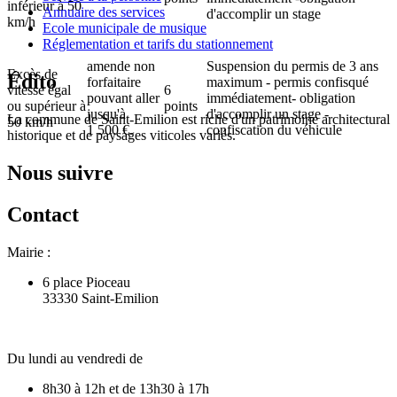
inférieur à 50
Annuaire des services
d'accomplir un stage
km/h
Ecole municipale de musique
Réglementation et tarifs du stationnement
amende non
Suspension du permis de 3 ans
Excès de
Édito
forfaitaire
maximum - permis confisqué
vitesse égal
6
pouvant aller
immédiatement- obligation
ou supérieur à
points
jusqu'à
d'accomplir un stage -
La commune de Saint-Emilion est riche d'un patrimoine architectural
50 km/h
1 500 €
.
confiscation du véhicule
historique et de paysages viticoles variés.
Nous suivre
Contact
Mairie :
6 place Pioceau
33330 Saint-Emilion
Du lundi au vendredi de
8h30 à 12h et de 13h30 à 17h