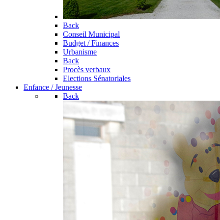
Back
Conseil Municipal
Budget / Finances
Urbanisme
Back
Procès verbaux
Elections Sénatoriales
Enfance / Jeunesse
Back