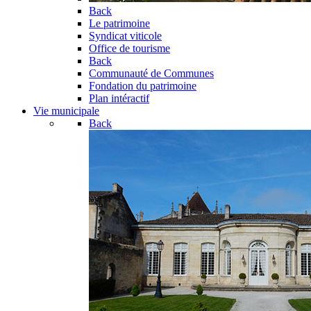
Back
Le patrimoine
Syndicat viticole
Office de tourisme
Back
Communauté de Communes
Fondation du patrimoine
Plan intéractif
Vie municipale
Back