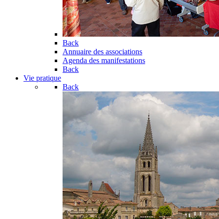
Back
Annuaire des associations
Agenda des manifestations
Back
Vie pratique
Back