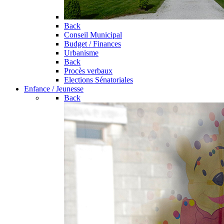
Back
Conseil Municipal
Budget / Finances
Urbanisme
Back
Procès verbaux
Elections Sénatoriales
Enfance / Jeunesse
Back