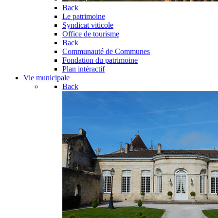
Back
Le patrimoine
Syndicat viticole
Office de tourisme
Back
Communauté de Communes
Fondation du patrimoine
Plan intéractif
Vie municipale
Back