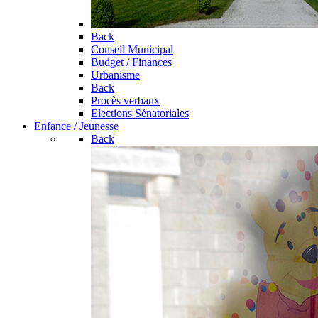
Back
Conseil Municipal
Budget / Finances
Urbanisme
Back
Procès verbaux
Elections Sénatoriales
Enfance / Jeunesse
Back