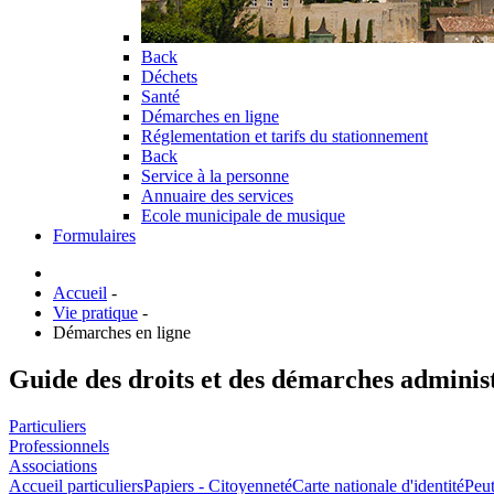
Back
Déchets
Santé
Démarches en ligne
Réglementation et tarifs du stationnement
Back
Service à la personne
Annuaire des services
Ecole municipale de musique
Formulaires
Accueil
-
Vie pratique
-
Démarches en ligne
Guide des droits et des démarches adminis
Particuliers
Professionnels
Associations
Accueil particuliers
Papiers - Citoyenneté
Carte nationale d'identité
Peut