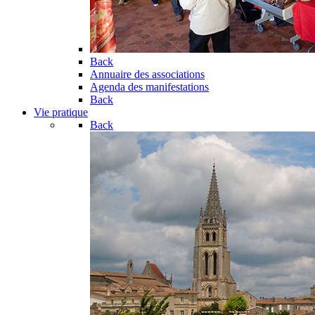
Back
Annuaire des associations
Agenda des manifestations
Back
Vie pratique
Back