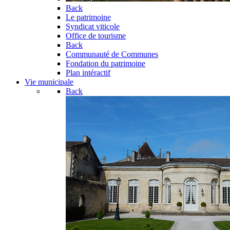
Back
Le patrimoine
Syndicat viticole
Office de tourisme
Back
Communauté de Communes
Fondation du patrimoine
Plan intéractif
Vie municipale
Back