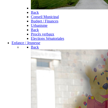
Back
Conseil Municipal
Budget / Finances
Urbanisme
Back
Procès verbaux
Elections Sénatoriales
Enfance / Jeunesse
Back