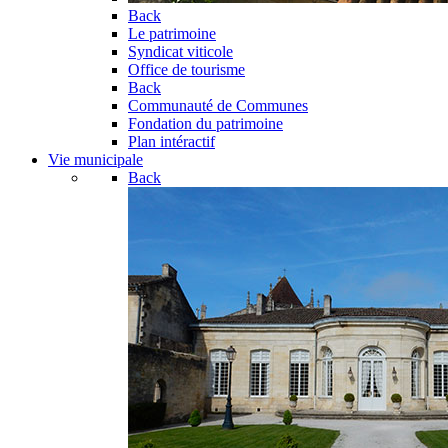
Back
Le patrimoine
Syndicat viticole
Office de tourisme
Back
Communauté de Communes
Fondation du patrimoine
Plan intéractif
Vie municipale
Back