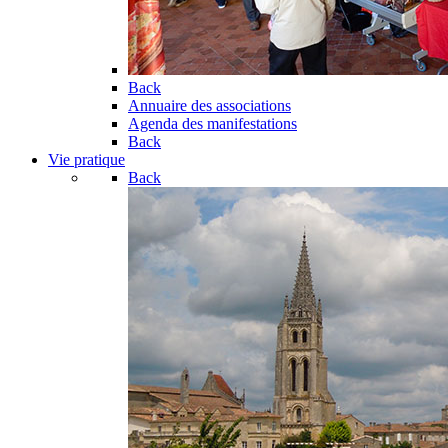
Back
Annuaire des associations
Agenda des manifestations
Back
Vie pratique
Back