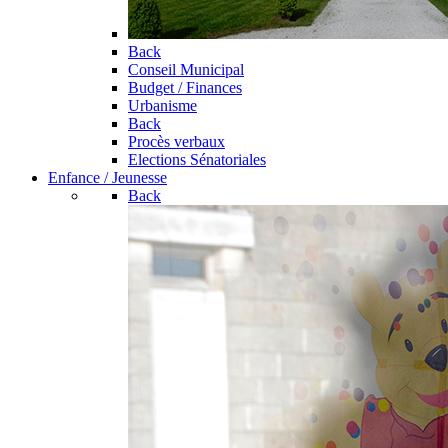
Back
Conseil Municipal
Budget / Finances
Urbanisme
Back
Procès verbaux
Elections Sénatoriales
Enfance / Jeunesse
Back