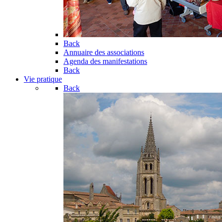
Back
Annuaire des associations
Agenda des manifestations
Back
Vie pratique
Back