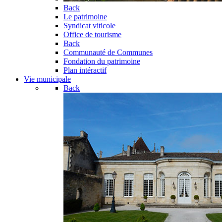
Back
Le patrimoine
Syndicat viticole
Office de tourisme
Back
Communauté de Communes
Fondation du patrimoine
Plan intéractif
Vie municipale
Back