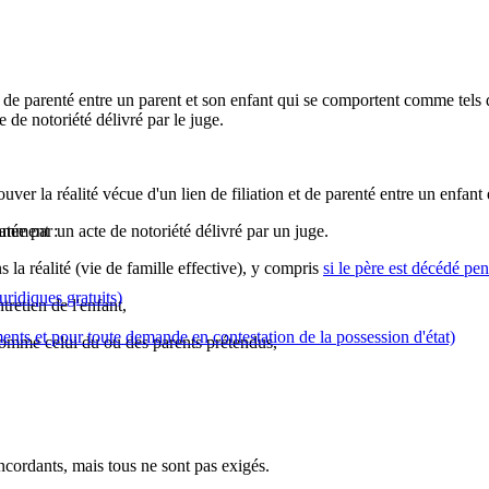
 et de parenté entre un parent et son enfant qui se comportent comme tels 
te de notoriété délivré par le juge.
ver la réalité vécue d'un lien de filiation et de parenté entre un enfant et
tamment :
statée par un acte de notoriété délivré par un juge.
 la réalité (vie de famille effective), y compris
si le père est décédé pe
ridiques gratuits)
tretien de l'enfant,
nts et pour toute demande en contestation de la possession d'état)
t comme celui du ou des parents prétendus,
concordants, mais tous ne sont pas exigés.