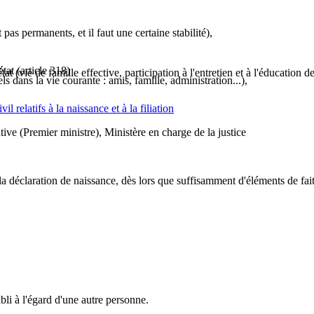
 pas permanents, et il faut une certaine stabilité),
at (article 318)
t (vie de famille effective, participation à l'entretien et à l'éducation de
s dans la vie courante : amis, famille, administration...),
l relatifs à la naissance et à la filiation
tive (Premier ministre), Ministère en charge de la justice
a déclaration de naissance, dès lors que suffisamment d'éléments de fait s
tabli à l'égard d'une autre personne.