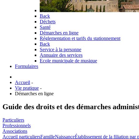
Back
Déchets
Santé
Démarches en ligne
Réglementation et tarifs du stationnement
Back
Service à la personne
Annuaire des services
Ecole municipale de musique
Formulaires
Accueil
-
Vie pratique
-
Démarches en ligne
Guide des droits et des démarches adminis
Particuliers
Professionnels
Associations
Accueil particuliers
Famille
Naissance
Établissement de la filiation par 