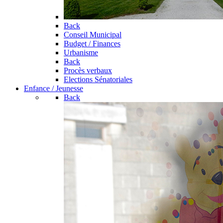
Back
Conseil Municipal
Budget / Finances
Urbanisme
Back
Procès verbaux
Elections Sénatoriales
Enfance / Jeunesse
Back