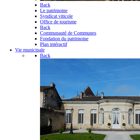
Back
Le patrimoine
Syndicat viticole
Office de tourisme
Back
Communauté de Communes
Fondation du patrimoine
Plan intéractif
Vie municipale
Back