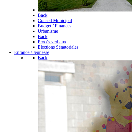
Back
Conseil Municipal
Budget / Finances
Urbanisme
Back
Procès verbaux
Elections Sénatoriales
Enfance / Jeunesse
Back