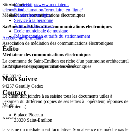
Site internet :
http://www.mediateur-
Déchets
telecom.fr/reclamation/formulaire_en_ligne/
Santé
Médiateur des communications électroniques
Démarches en ligne
Service à la personne
Annuaire des services
Saisine du médiateur des communications électroniques
Ecole municipale de musique
Réglementation et tarifs du stationnement
Accéder au formulaire
Association de médiation des communications électroniques
Édito
Médiateur des communications électroniques
La commune de Saint-Emilion est riche d'un patrimoine architectural
Le Médiateur des communications électroniques
historique et de paysages viticoles variés.
CS 30342
Nous suivre
94257 Gentilly Cedex
Contact
Le client doit joindre à sa saisine tous les documents utiles à
l'examen du différend (copies de ses lettres à l'opérateur, réponses de
Mairie :
ce dernier....).
6 place Pioceau
À savoir
33330 Saint-Emilion
la saisine du médiateur est facultative. Son absence n'empêche pas le