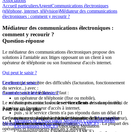
Associations
Accueil particuliers
Argent
Communications électroniques
(téléphone, internet, télévision)
Médiateur des communications
électroniques : comment y recourir ?
Médiateur des communications électroniques :
comment y recourir ?
Question-réponse
Le médiateur des communications électroniques propose des
solutions à l'amiable aux litiges opposant un un client à son
opérateur de téléphonie ou son fournisseur d'accès internet.
Qui peut le saisir ?
Le client qui rencontre des difficultés (facturation, fonctionnement
Comment le saisir ?
du service...) avec :
Avant de saisir le médiateur, il faut :
Comment est traité le dossier ?
un opérateur de téléphonie (fixe ou mobile),
Le médiateur examine le dossier et formule un avis dans un délai de
avoir pris contact avec le
service clients
de son opérateur,
3 mois.
ou un fournisseur d'accès à internet.
Pour en savoir plus
puis , si le service clients n'a pas répondu dans un délai d'1
Le fournisseur ou l'opérateur doit être membre de
Cet avis est communiqué à chacune des parties (client et opérateur),
mois ou si sa réponse est insatisfaisante, écrire au
l'Association
service
Membres de l'Association Médiation Communications
Médiation Communications Électroniques (AMCE)
qui est libre de le suivre ou non.
consommateurs
de son opérateur.
. La plupart des
Électroniques (AMCE)
Association Médiation
opérateurs et fournisseurs français y adhèrent.
Commmunications Électroniques (AMCE)