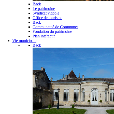
Back
Le patrimoine
Syndicat viticole
Office de tourisme
Back
Communauté de Communes
Fondation du patrimoine
Plan intéractif
Vie municipale
Back