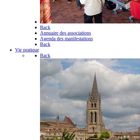
Back
Annuaire des associations
Agenda des manifestations
Back
Vie pratique
Back