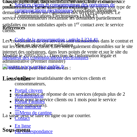
Tous les opérateurs disposent d'un service clients et d'un service
Chaque partie doit, dans un délai d'un mois, faire connaître sa
Services clients et consommateurs des opérateurs de
consommateurs. Le service clients est chargé de traiter tout type de
position à l'autre partie ainsi qu'au médiateur.
communications électroniques
Association Médiation
demande des clients sur l'utilisation des services proposés. Le
Commmunications Électroniques (AMCE)
service consommateurs réexamine les demandes partiellement
er
satisfaites ou non satisfaites après un 1
contact avec le service
Références
clients.
Code de la consommation : article L224-41
Les coordonnées de ces services sont mentionnées dans le contrat et
Mise en place d'une médiation
sur les factures du client. Elles sont également disponibles sur le site
internet des opérateurs, dans leurs points de vente et sur le site du
Modifié le 20/05/2015 - Direction de l'information légale et
médiateur des communications électroniques
.
administrative (Premier ministre)
Le médiateur peut être saisi en cas :
Liens utiles
de réponse insatisfaisante des services clients et
consommateurs,
Portail citoyen
ou d'absence de réponse de ces services (depuis plus de 2
Administration
mois pour le service clients ou 1 mois pour le service
Portail Familles
consommateurs).
Plan intéractif
Menu de cantine
La saisie peut se faire en ligne ou par courrier.
Contact
En ligne
Sous-menu
Par correspondance