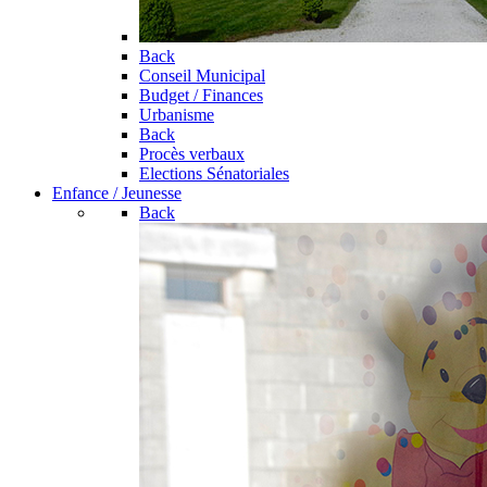
Back
Conseil Municipal
Budget / Finances
Urbanisme
Back
Procès verbaux
Elections Sénatoriales
Enfance / Jeunesse
Back