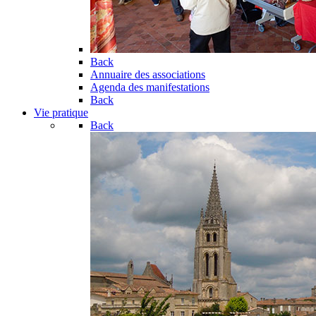
Back
Annuaire des associations
Agenda des manifestations
Back
Vie pratique
Back