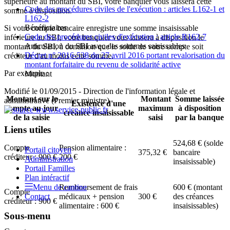
supérieure au montant du SBI, votre banquier vous laissera cette
Code des procédures civiles de l'exécution : articles L162-1 et
somme à disposition.
L162-2
Bénéficiaires
Si votre compte bancaire enregistre une somme insaisissable
Code des procédures civiles d'exécution : article R162-7
inférieure au SBI, votre banquier vous laissera à disposition le
Articulation du SBI avec des sommes saisissables
montant du SBI, à condition que le solde de votre compte soit
Décret n° 2016-538 du 27 avril 2016 portant revalorisation du
créditeur d'au moins cette somme.
montant forfaitaire du revenu de solidarité active
Par exemple :
Montant
Modifié le 01/09/2015 - Direction de l'information légale et
Montant sur le
Montant
Somme laissée
administrative (Premier ministre)
Existence d'une
compte au jour
maximum
à disposition
créance insaisissable
de la saisie
saisi
par la banque
Liens utiles
524,68 €
(solde
Compte
Pension alimentaire :
Portail citoyen
375,32 €
bancaire
créditeur :
900 €
200 €
Administration
insaisissable)
Portail Familles
Plan intéractif
Menu de cantine
Remboursement de frais
600 €
(montant
Compte
Contact
médicaux + pension
300 €
des créances
créditeur :
900 €
alimentaire :
600 €
insaisissables)
Sous-menu