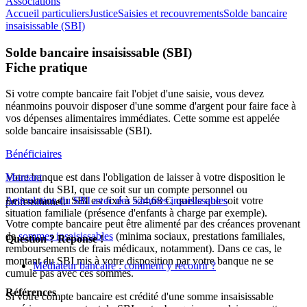
Associations
Accueil particuliers
Justice
Saisies et recouvrements
Solde bancaire
insaisissable (SBI)
Solde bancaire insaisissable (SBI)
Fiche pratique
Si votre compte bancaire fait l'objet d'une saisie, vous devez
néanmoins pouvoir disposer d'une somme d'argent pour faire face à
vos dépenses alimentaires immédiates. Cette somme est appelée
solde bancaire insaisissable (SBI).
Bénéficiaires
Votre banque est dans l'obligation de laisser à votre disposition le
Montant
montant du SBI, que ce soit sur un compte personnel ou
Le montant du SBI est fixé à
Articulation du SBI avec des sommes insaisissables
524,68 €
, quelle que soit votre
professionnel.
situation familiale (présence d'enfants à charge par exemple).
Votre compte bancaire peut être alimenté par des créances provenant
de
sommes insaisissables
(minima sociaux, prestations familiales,
Question ? Réponse !
remboursements de frais médicaux, notamment). Dans ce cas, le
montant du SBI mis à votre disposition par votre banque ne se
Médiateur bancaire : comment y recourir ?
cumule pas avec ces sommes.
Références
Si votre compte bancaire est crédité d'une somme insaisissable