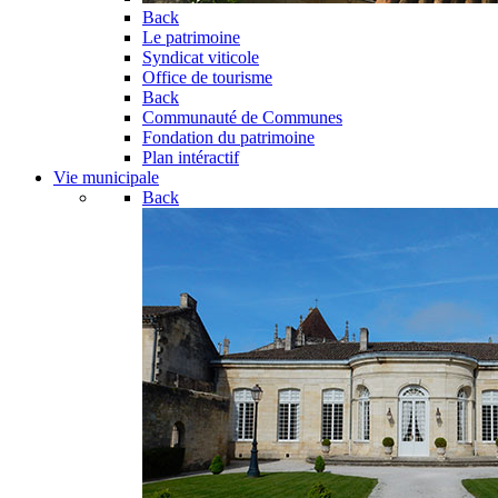
Back
Le patrimoine
Syndicat viticole
Office de tourisme
Back
Communauté de Communes
Fondation du patrimoine
Plan intéractif
Vie municipale
Back