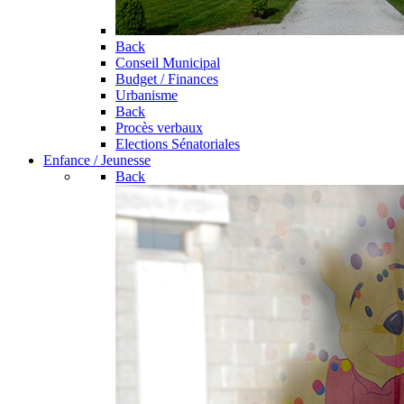
Back
Conseil Municipal
Budget / Finances
Urbanisme
Back
Procès verbaux
Elections Sénatoriales
Enfance / Jeunesse
Back