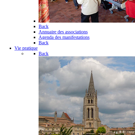
Back
Annuaire des associations
Agenda des manifestations
Back
Vie pratique
Back