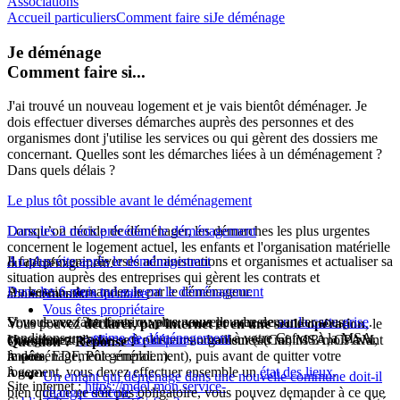
Associations
Accueil particuliers
Comment faire si
Je déménage
Je déménage
Comment faire si...
J'ai trouvé un nouveau logement et je vais bientôt déménager. Je
dois effectuer diverses démarches auprès des personnes et des
organismes dont j'utilise les services ou qui gèrent des dossiers me
concernant. Quelles sont les démarches liées à un déménagement ?
Dans quels délais ?
Le plus tôt possible avant le déménagement
Lorsqu’on décide de déménager, les démarches les plus urgentes
Dans les 2 mois précédant le déménagement
concernent le logement actuel, les enfants et l'organisation matérielle
Il faut prévenir diverses administrations et organismes et actualiser sa
Au plus vite après le déménagement
du déménagement.
situation auprès des entreprises qui gèrent les contrats et
Au besoin, demandez le par le déménageur.
Dans les 6 mois qui suivent le déménagement
abonnements.
Vous êtes locataire
Vous êtes propriétaire
Vous devez faire inscrire votre nouvelle adresse
Si vous avez 3 enfants ou plus, vous pouvez demander sous
sur la carte grise
.
Vous pouvez
déclarer, par internet et en une seule opération
, le
conditions une
prime de déménagement
à votre Caf ou à la MSA.
Vous devez
changement d'adresse à plusieurs organismes (Caf, MSA, CPAM,
notifier votre départ
au bailleur (au moins 3 mois avant
Question ? Réponse !
le déménagement généralement), puis avant de quitter votre
impôts, EDF, Pôle emploi...).
À noter
logement, vous devez effectuer ensemble un
état des lieux
.
À noter
Un enfant qui déménage dans une nouvelle commune doit-il
Site internet :
https://mdel.mon.service-
bien que ce ne soit pas obligatoire, vous pouvez demander à ce que
changer d'école ?