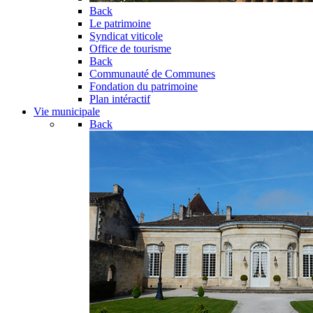
Back
Le patrimoine
Syndicat viticole
Office de tourisme
Back
Communauté de Communes
Fondation du patrimoine
Plan intéractif
Vie municipale
Back