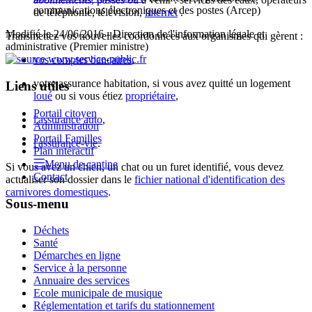
communications électroniques et des postes (Arcep)
de téléphonie, télévision,
internet
.
Modifié le 24/06/2016 - Direction de l'information légale et
Transmettez vos nouvelles coordonnées aux organismes qui gèrent :
administrative (Premier ministre)
vos comptes bancaires
,
votre assurance habitation, si vous avez quitté un logement
Liens utiles
loué
ou si vous étiez
propriétaire
,
Portail citoyen
l'assurance auto
,
Administration
Portail Familles
l'assurance-vie
.
Plan intéractif
Menu de cantine
Si vous avez un chien, un chat ou un furet identifié, vous devez
Contact
actualiser son dossier dans le
fichier national d'identification des
carnivores domestiques
.
Sous-menu
Déchets
Santé
Démarches en ligne
Service à la personne
Annuaire des services
Ecole municipale de musique
Réglementation et tarifs du stationnement